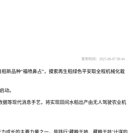
发布时间：2025-06-07 09:44
稻新品种“福喷鼻占”，摸索再生稻绿色平安取全程机械化栽
式启动。
数据等现代消息手艺，将实现田间水稻出产由无人驾驶农业机
产力成长的主要力量之一，是践行‘藏粮于地、藏粮于技’计谋的