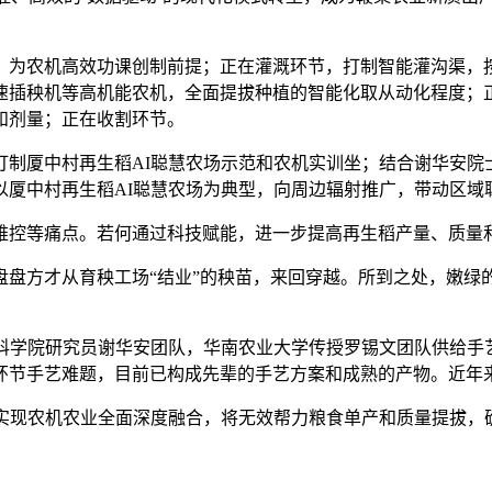
为农机高效功课创制前提；正在灌溉环节，打制智能灌沟渠，按
速插秧机等高机能农机，全面提拔种植的智能化取从动化程度；
和剂量；正在收割环节。
厦中村再生稻AI聪慧农场示范和农机实训坐；结合谢华安院
厦中村再生稻AI聪慧农场为典型，向周边辐射推广，带动区域聪慧
控等痛点。若何通过科技赋能，进一步提高再生稻产量、质量
方才从育秧工场“结业”的秧苗，来回穿越。所到之处，嫩绿
学院研究员谢华安团队，华南农业大学传授罗锡文团队供给手
等环节手艺难题，目前已构成先辈的手艺方案和成熟的产物。近年
现农机农业全面深度融合，将无效帮力粮食单产和质量提拔，