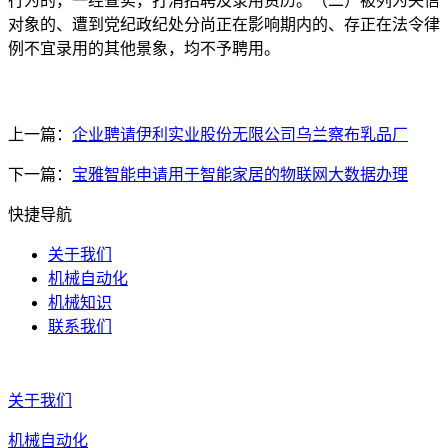
行为的，一经查实，打消招聘及录用资历。（二）被列为失信
对象的、遭到党纪政纪处分尚正在影响期内的、存正在法令律
例不宜录用的其他景象，均不予聘用。
上一篇：
企业聘请伊利实业股份无限公司乌兰察布乳品厂
下一篇：
宝雅智能申请用于智能家居的物联网大数据办理
快捷导航
关于我们
机械自动化
机械知识
联系我们
关于我们
机械自动化