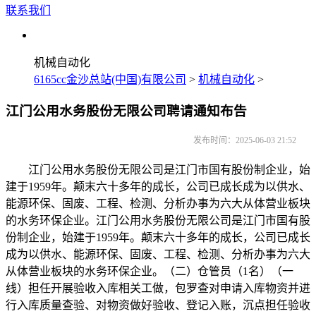
联系我们
机械自动化
6165cc金沙总站(中国)有限公司
>
机械自动化
>
江门公用水务股份无限公司聘请通知布告
发布时间：2025-06-03 21:52
江门公用水务股份无限公司是江门市国有股份制企业，始
建于1959年。颠末六十多年的成长，公司已成长成为以供水、
能源环保、固废、工程、检测、分析办事为六大从体营业板块
的水务环保企业。江门公用水务股份无限公司是江门市国有股
份制企业，始建于1959年。颠末六十多年的成长，公司已成长
成为以供水、能源环保、固废、工程、检测、分析办事为六大
从体营业板块的水务环保企业。（二）仓管员（1名）（一
线）担任开展验收入库相关工做，包罗查对申请入库物资并进
行入库质量查验、对物资做好验收、登记入账，沉点担任验收