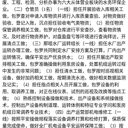
废、工程、检测、分析办事为六大从体营业板块的水务环保企
业。（二）仓管员（1名）（一线）担任开展验收入库相关工
做，包罗查对申请入库物资并进行入库质量查验、对物资做好
验收、登记入账，沉点担任验收电气类物资；（2）担任物资
保管调养相关工做，包罗对仓库进行平安查抄，查看物资情
况，及时进行物资养护，对盘盈盘亏等环境进行查询拜访，开
展清点工做；（三）那咀水厂运转组长（一线）担任水厂出产
运转办理工做，包罗共同制定水厂安排方案及打算，厂内出产
运转情况，确保平安出产优良供水；（2）担任开展出产取安
排相关工做，包罗准确操做利用泵房设备，处置机组运转过程
中发生的非常问题；（3）担任清水工做，包罗按时巡视相关
设备，做好加药相关工做，按期清洗水池，做好相关数据监测
及记实；（4）担任指点相关人员开展工做，包罗设备的利
用、取调养工做，对正在线仪表、试剂的巡视及改换等指点工
做；（6）熟练控制设备操做和技术、出产设备和系统操做技
术，控制出产设备构制道理、运转体例和特征专业学问和泵房
机组日常调养专业技术；（四）出产运营部机电维修工（一
线）按照平安操做规程落实设备调养打算和检修打算，保质保
量完成使命，做好全厂机电设备平安运转保障工做；（3）按