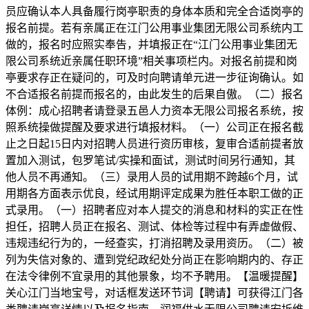
员应确认本人具备履行岗亭职责的身体本质和完全合适岗亭的
报名前提。若有亲属正在江门公用事业集团无限公司系统内工
做的，报名时应照实奉告，并填报正在“江门公用事业集团无
限公司系统近亲属任职环境”相关事项栏内。对报名前提和岗
亭要求存正在疑问的，可及时向聘请单元进一步征询确认。如
不合适报名前提而报名的，由此发生的后果自傲。（二）报名
体例：成心招聘者请登录五邑人力资本无限公司报名系统，按
照系统操做提醒及要求进行填报材料。（一）公司正在报名截
止之日起15日内对招聘人员进行资历审核，复审合适前提者放
置加入测试，包罗笔试/实操和面试，测试时间另行通知，其
他人员不再通知。（三）录用人员的试用期不跨越6个月，试
用期各方面表示优良，经试用期评定成果为胜任本职工做的正
式录用。（一）招聘者应对本人提交的消息和材料的实正在性
担任，招聘人员正在报名、测试、体检等过程中有弄虚做假、
违规违纪行为的，一经查实，打消招聘及录用资历。（二）被
列为失信对象的、遭到党纪政纪处分尚正在影响期内的、存正
在法令律例不宜录用的其他景象，均不予聘用。【温暖提醒】
关心江门当地宝号，对话框发送环节词【聘请】可获得江门各