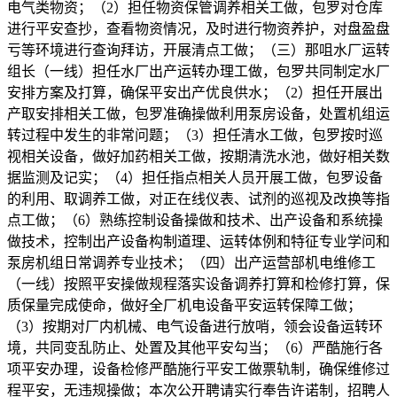
电气类物资；（2）担任物资保管调养相关工做，包罗对仓库
进行平安查抄，查看物资情况，及时进行物资养护，对盘盈盘
亏等环境进行查询拜访，开展清点工做；（三）那咀水厂运转
组长（一线）担任水厂出产运转办理工做，包罗共同制定水厂
安排方案及打算，确保平安出产优良供水；（2）担任开展出
产取安排相关工做，包罗准确操做利用泵房设备，处置机组运
转过程中发生的非常问题；（3）担任清水工做，包罗按时巡
视相关设备，做好加药相关工做，按期清洗水池，做好相关数
据监测及记实；（4）担任指点相关人员开展工做，包罗设备
的利用、取调养工做，对正在线仪表、试剂的巡视及改换等指
点工做；（6）熟练控制设备操做和技术、出产设备和系统操
做技术，控制出产设备构制道理、运转体例和特征专业学问和
泵房机组日常调养专业技术；（四）出产运营部机电维修工
（一线）按照平安操做规程落实设备调养打算和检修打算，保
质保量完成使命，做好全厂机电设备平安运转保障工做；
（3）按期对厂内机械、电气设备进行放哨，领会设备运转环
境，共同变乱防止、处置及其他平安勾当；（6）严酷施行各
项平安办理，设备检修严酷施行平安工做票轨制，确保维修过
程平安，无违规操做；本次公开聘请实行奉告许诺制，招聘人