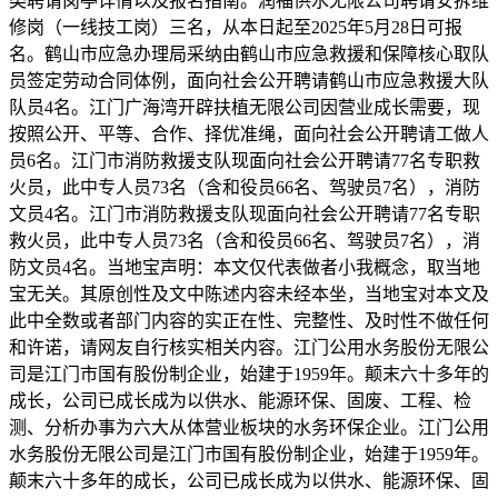
类聘请岗亭详情以及报名指南。润福供水无限公司聘请安拆维
修岗（一线技工岗）三名，从本日起至2025年5月28日可报
名。鹤山市应急办理局采纳由鹤山市应急救援和保障核心取队
员签定劳动合同体例，面向社会公开聘请鹤山市应急救援大队
队员4名。江门广海湾开辟扶植无限公司因营业成长需要，现
按照公开、平等、合作、择优准绳，面向社会公开聘请工做人
员6名。江门市消防救援支队现面向社会公开聘请77名专职救
火员，此中专人员73名（含和役员66名、驾驶员7名），消防
文员4名。江门市消防救援支队现面向社会公开聘请77名专职
救火员，此中专人员73名（含和役员66名、驾驶员7名），消
防文员4名。当地宝声明：本文仅代表做者小我概念，取当地
宝无关。其原创性及文中陈述内容未经本坐，当地宝对本文及
此中全数或者部门内容的实正在性、完整性、及时性不做任何
和许诺，请网友自行核实相关内容。江门公用水务股份无限公
司是江门市国有股份制企业，始建于1959年。颠末六十多年的
成长，公司已成长成为以供水、能源环保、固废、工程、检
测、分析办事为六大从体营业板块的水务环保企业。江门公用
水务股份无限公司是江门市国有股份制企业，始建于1959年。
颠末六十多年的成长，公司已成长成为以供水、能源环保、固