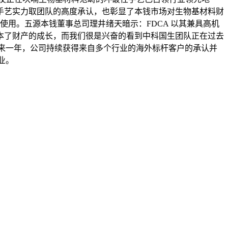
手艺实力取团队的高度承认，也彰显了本钱市场对生物基材料财
使用。五源本钱董事总司理井绪天暗示：FDCA 以其兼具高机
本了财产的成长，而我们很是兴奋的看到中科国生团队正在过去
比来一年，公司持续获得来自多个行业的海外标杆客户的承认并
业。