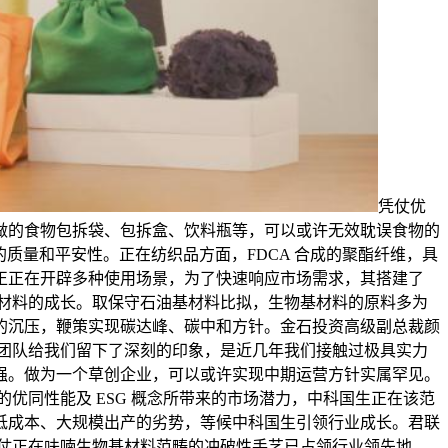
凭仗优
制做的食物包拆袋、包拆盒、饮料瓶等，可以或许无效耽误食物的
质量和平安性。正在纺织品方面，FDCA 合成的聚酯纤维，具
正正在开辟多种使用场景，为了快速响应市场需求，其搭建了
材料的成长。取保守石油基材料比拟，生物基材料的原料多为
的沉压，鞭策实现碳达峰、碳中和方针。金石投资高级副总裁颜
团队给我们留下了深刻的印象，是近几年我们接触过极具实力
强。做为一个草创企业，可以或许实现中期运营方针实属罕见。
优同性能及 ESG 概念所带来的市场潜力，中科国生正在该范
低成本、大规模出产的劣势，等候中科国生引领行业成长。君联
仗正在呋喃生物基材料范畴的冲破性手艺已占领行业领先地