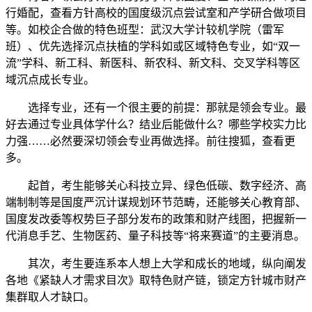
行婚配，查看方针高校的国度级沉点尝试室和产学研合做项目
等。如校企合做的特色班型：武汉大学计较机学院（雷军
班）、优先选择沉点扶植的学科如或区域特色专业，如“双一
流”学科、新工科、新医科、新农科、新文科、交叉学科等区
域沉点成长专业。
选择专业，还有一个很主要的前提：那就是领会专业。最
好去通过专业具体学什么？结业后能做什么？哪些学校实力比
力强……必然要深切领会专业再做选择。前往搜狐，查看更
多。
起首，考生能够关心科技立异、绿色低碳、数字经济、高
端制制等是国度严沉计谋规划环节范畴，还能够关心教育部、
国度发改委等权势巨子部分发布的政策和财产线图，把握新一
代消息手艺、生物医药、量子科技等“将来赛道”的主要消息。
其次，考生要连系本人想上大学和成长的地域，纵向阐发
各地《紧缺人才需求目次》取特色财产链，锁定方针城市财产
集群取人才缺口。