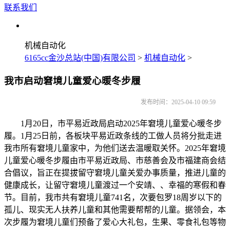
联系我们
机械自动化
6165cc金沙总站(中国)有限公司
>
机械自动化
>
我市启动窘境儿童爱心暖冬步履
发布时间：2025-04-10 09:59
1月20日，市平易近政局启动2025年窘境儿童爱心暖冬步
履。1月25日前，各板块平易近政条线的工做人员将分批走进
我市所有窘境儿童家中，为他们送去温暖取关怀。2025年窘境
儿童爱心暖冬步履由市平易近政局、市慈善会及市福建商会结
合倡议，旨正在提拔留守窘境儿童关爱办事质量，推进儿童的
健康成长，让留守窘境儿童渡过一个安靖、、幸福的寒假和春
节。目前，我市共有窘境儿童741名，次要包罗18周岁以下的
孤儿、现实无人扶养儿童和其他需要帮帮的儿童。据领会，本
次步履为窘境儿童们预备了爱心大礼包，生果、零食礼包等物