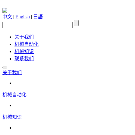
中文
|
English
|
日語
关于我们
机械自动化
机械知识
联系我们
关于我们
机械自动化
机械知识