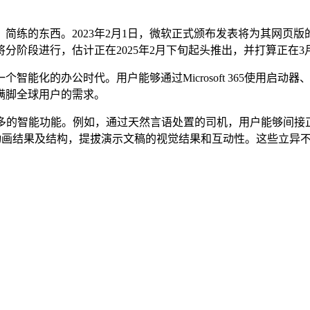
。2023年2月1日，微软正式颁布发表将为其网页版的Word、
分阶段进行，估计正在2025年2月下旬起头推出，并打算正在
化的办公时代。用户能够通过Microsoft 365使用启动
满脚全球用户的需求。
智能功能。例如，通过天然言语处置的司机，用户能够间接正在W
动生成动画结果及结构，提拔演示文稿的视觉结果和互动性。这些立