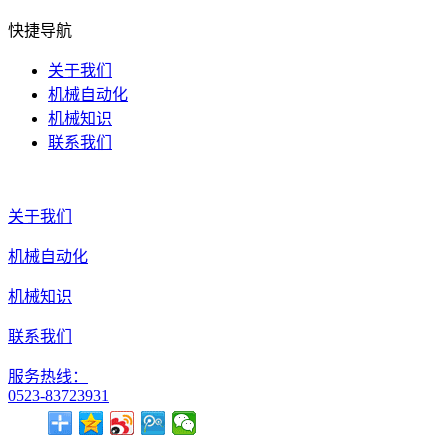
快捷导航
关于我们
机械自动化
机械知识
联系我们
关于我们
机械自动化
机械知识
联系我们
服务热线：
0523-83723931