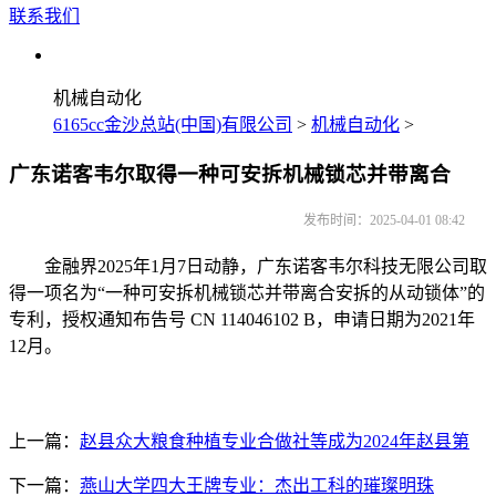
联系我们
机械自动化
6165cc金沙总站(中国)有限公司
>
机械自动化
>
广东诺客韦尔取得一种可安拆机械锁芯并带离合
发布时间：2025-04-01 08:42
金融界2025年1月7日动静，广东诺客韦尔科技无限公司取
得一项名为“一种可安拆机械锁芯并带离合安拆的从动锁体”的
专利，授权通知布告号 CN 114046102 B，申请日期为2021年
12月。
上一篇：
赵县众大粮食种植专业合做社等成为2024年赵县第
下一篇：
燕山大学四大王牌专业：杰出工科的璀璨明珠