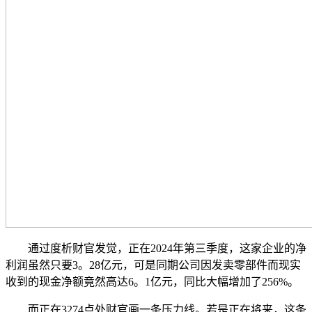
通过度析财官发觉，正在2024年第三季度，这家企业的净
利润虽然只要3。28亿元，可是同期公司因发卖零部件而现实
收到的现金净额竟然高达6。1亿元，同比大幅增加了256%。
而正在3274点处财官画一条压力线。若是正在将来，这条