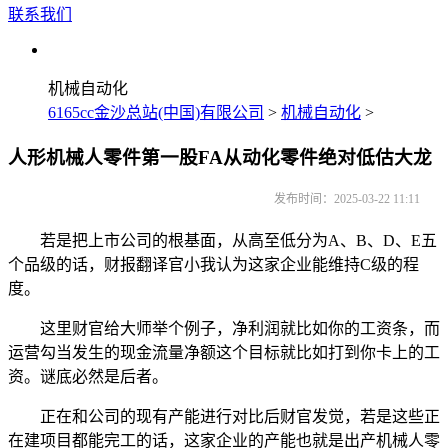
联系我们
机械自动化
6165cc金沙总站(中国)有限公司
>
机械自动化
>
人形机械人零件第一股FA从动化零件绝对低估大龙
发布时间：2025-03-22 11:11
若是把上市公司的根基面，从高至低分为A、B、D、E五
个品级的话，财报翻译官小我认为这家企业能维持C级的程
度。
这里财官给大师举个例子，净利润就比如你的工资条，而
运营勾当发生的现金流量净额这个目标就比如打到你卡上的工
资。谜底必然是后者。
正在和公司的现有产能进行对比后财官发觉，若是这些正
在建项目都能完工的话，这家企业的产能也就是出产机械人零