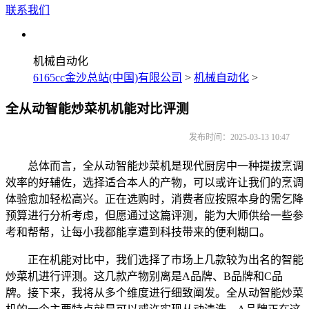
联系我们
机械自动化
6165cc金沙总站(中国)有限公司
>
机械自动化
>
全从动智能炒菜机机能对比评测
发布时间：2025-03-13 10:47
总体而言，全从动智能炒菜机是现代厨房中一种提拔烹调
效率的好辅佐，选择适合本人的产物，可以或许让我们的烹调
体验愈加轻松高兴。正在选购时，消费者应按照本身的需乞降
预算进行分析考虑，但愿通过这篇评测，能为大师供给一些参
考和帮帮，让每小我都能享遭到科技带来的便利糊口。
正在机能对比中，我们选择了市场上几款较为出名的智能
炒菜机进行评测。这几款产物别离是A品牌、B品牌和C品
牌。接下来，我将从多个维度进行细致阐发。全从动智能炒菜