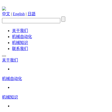
中文
|
English
|
日語
关于我们
机械自动化
机械知识
联系我们
关于我们
机械自动化
机械知识