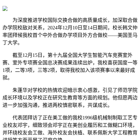
为深度推进学校国际交换合做的高质量成长，加深取合做
办学院校敌对关系，2024年12月10日至14日期间，校长韩文仲
率团拜候我校首个中外合做办学项目外方合做校——美国圣马
丁大学。
截至12月15日，第十九届全国大学生智能汽车竞赛室外
赛、室外专项赛全国总决赛成果连续出炉，我校喜获国度一等
1项，二等3项，三等2项，取得我校加入该项赛事以来最好成
就。
朱蓬华对学校的热情欢迎暗示衷心感激，引见了师范学院
成长环境以及学校正在研究生教育等方面的规划。他但愿两边
进一步加强沟通，推进两校慎密联系，共谋成长。
代表团拜访了正在美工做的我校1996级机械制制取工艺专
业校友邓宇，细致领会邓宇正在美创业履历和工做糊口环境，
并环绕校友会工做、海外校友会扶植、联系佩斯大学工程教育