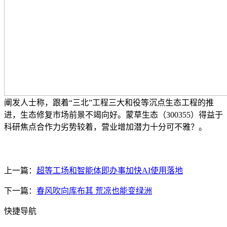
阐发人士称，跟着“三北”工程三大和役等沉点生态工程的推
进，生态修复市场前景不竭向好。蒙草生态（300355）得益于
科研焦点合作力劣势较着，营业增加潜力十分可不雅？。
上一篇：
超等工场和智能体即办事加快AI使用落地
下一篇：
春风吹向库布其 荒凉也能变绿洲
快捷导航