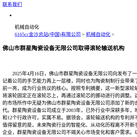
联系我们
机械自动化
6165cc金沙总站(中国)有限公司
>
机械自动化
>
佛山市群星陶瓷设备无限公司取得滚轮输送机构
2025年4月16日，佛山市群星陶瓷设备无限公司向发布了一
记着公司的手艺能力再上一层楼，同时也为陶瓷制制行业带来了
前一亮，成为行业热议的核心。按照专利摘要，这一新型滚轮
将滚轮固定正在滚轮芯上，再通过滚轮芯的挪动进行的调整。
的市场所作中无疑为佛山市群星陶瓷设备无限公司添加了新的
代。群星陶瓷设备公司成立于2003年，已外行业中深耕多年
和12个行政许可，实属不易。据领会，滚轮输送机构的专利
值得留意的是，未來陶瓷行业的智能化、从动化历程离不开新
企业，群星陶瓷设备无限公司不竭关心市场变化和客户需求。