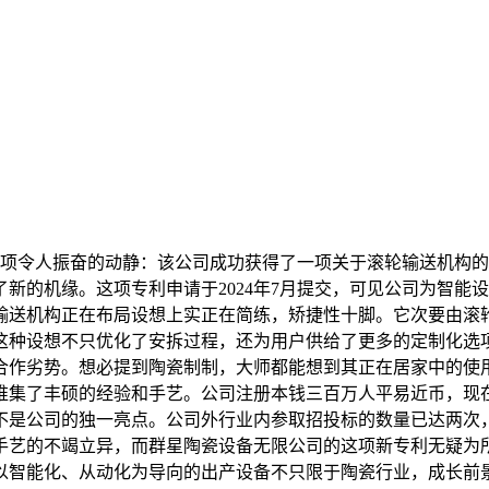
项令人振奋的动静：该公司成功获得了一项关于滚轮输送机构的专利，
新的机缘。这项专利申请于2024年7月提交，可见公司为智能
输送机构正在布局设想上实正在简练，矫捷性十脚。它次要由滚
这种设想不只优化了安拆过程，还为用户供给了更多的定制化选
合作劣势。想必提到陶瓷制制，大师都能想到其正在居家中的使
，堆集了丰硕的经验和手艺。公司注册本钱三百万人平易近币，现
并不是公司的独一亮点。公司外行业内参取招投标的数量已达两次
手艺的不竭立异，而群星陶瓷设备无限公司的这项新专利无疑为
以智能化、从动化为导向的出产设备不只限于陶瓷行业，成长前