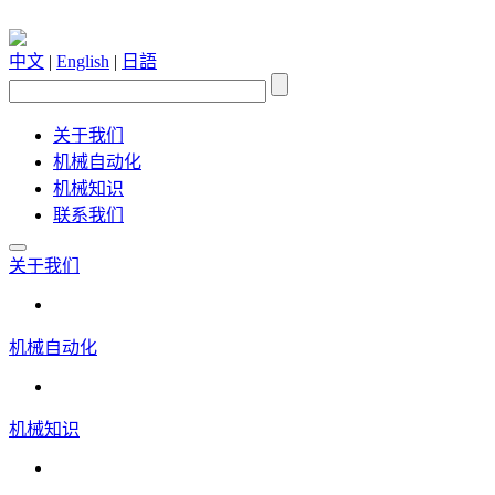
中文
|
English
|
日語
关于我们
机械自动化
机械知识
联系我们
关于我们
机械自动化
机械知识