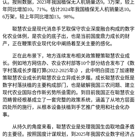
认。按照数据，2023年我国植保无人机销量达9。3万架，较上
年同比增加10。71%。估计2024年我国植保无人机销量达10。
6万架，较上年同比增加13。98%。
聪慧农业是现代消息手艺取保守农业深度融合构成的数字
化农业体例，是农业的底子出，也是当前国度鼎力成长的财
产，正在鞭策农业现代化中阐扬着至关主要的感化。
正在此布景下，地方连续发布相关政策鞭策聪慧农业成
长。例如地方网信办、农业农村部等10个部分结合发布了《数
字村落成长步履打算(2022-2025年)》，此中明白提出了加速鞭
策聪慧农业成长的聪慧农业立异成长步履。成长聪慧农业既是
数字村落扶植的主要构成部门，也是破解我国三农问题、建立
现代农业国际合作新劣势所亟需的。到目前我国正在聪慧农业
范畴曾经根基成立了一套完整的政策系统，涵盖了从地方层面
四处所的施行，从根本设备扶植到手艺推广使用和社会化办
事。
从持久的角度来看，聪慧农业是处理我国生齿取地盘矛盾
的主要径。按照国度计谋规划，到2025年我国农业数字经济占