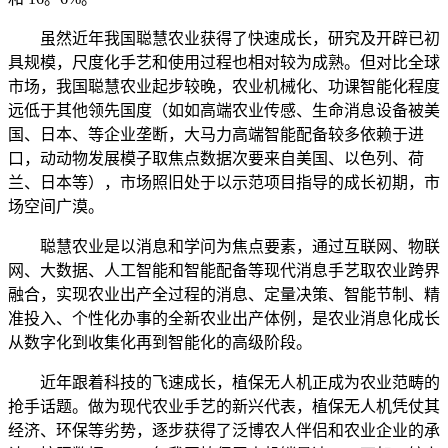
虽然近年我国聪慧农业获得了快速成长，研究及开辟已初
具规模，尺度化手艺和使用过程也相对较为成熟。但对比全球
市场，我国聪慧农业起步较晚，农业机械化、功课智能化程度
远低于其他领先国度（如如高端农业传感、生命消息设备被美
国、日本、等企业垄断，大马力高端智能配备较多依赖于进
口，动动物发展模子取焦点数据次要来自美国、以色列、荷
兰、日本等），市场照旧处于以示范项目指导的成长初期，市
场空间广漠。
聪慧农业是以消息和学问为焦点要素，通过互联网、物联
网、大数据、人工智能和智能配备等现代消息手艺取农业跨界
融合，实现农业出产全过程的消息、定量决策、智能节制、精
准投入、个性化办事的全新农业出产体例，是农业消息化成长
从数字化到收集化再到智能化的高级阶段。
近年跟着科技的飞速成长，植保无人机正成为农业范畴的
抢手话题。做为现代农业手艺的新兴代表，植保无人机凭仗其
经济、环保等劣势，逐步获得了泛博农人伴侣和农业企业的承