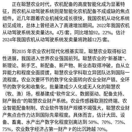
正在聪慧农业时代，农机配备的高度智能化成为显著特
征，而农机从动驾驶系统则是智能化农机配备不成或缺的焦点
组件。近几年跟着农业机械化成长很快，我国农机从动化系统
初见成效，总体上曾经进入了高速增加期间。2022年我国农机
从动驾驶系统发卖量达8。4万/套，同比增加92。22%。估计
2024年我国农机从动驾驶系统发卖量将跨越12万/套。
到2035 年农业农村现代化根基实现，聪慧农业取得标记
性进展，我国进入世界农业强国前列。聪慧农业的“新基建”、
新理论、新手艺、新配备、新产物、新业态取得冲破，自从立
异能力和程度全面提拔，聪慧农业学科取立异团队达到国际一
流程度。农业次要环节的数字化全面转向农业全财产链、全环
节的数字化和收集化，批量建成少人化或无人化的聪慧农
（牧、渔）场，根基建成“软件定义、数据驱动、配备支持、
财产融合”的聪慧农业财产系统。农业传感器取测控终端、农
业智能配备制制、农业软件等财产规模不竭强大，聪慧农业财
产焦点合作力达到国际先辈程度。具体而言，估计大田、设
备、畜禽、水产出产数字化程度别离达到 50%、70%、75%、
75%，农业数字经济占第一财产 P 的比沉跨越 70%。