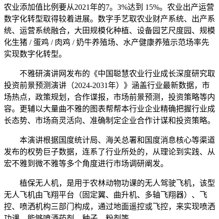
农业添加值比例要从2021年的7。3%达到 15%。农业出产运营
数字化转型取得较着进展。数字手艺取农业财产系统、出产系
统、运营系统融合，大田规模化种植、设备园艺尺度园、规模
化生猪 / 蛋鸡 / 肉鸡 / 奶牛养殖场、水产健康养殖示范场率先
实现数字化转型。
不雅研演讲网发布的《中国聪慧农业行业成长深度研究取
投资前景预测演讲（2024-2031年）》涵盖行业最新数据，市
场热点，政策规划，合作谍报，市场前景预测，投资策略等内
容。更辅以大量曲不雅的图表帮帮本行业企业精确把握行业成
长态势、市场商灵活向、准确制定企业合作计谋和投资策略。
本演讲根据国度统计局、海关总署和国度消息核心等渠道
发布的权势巨子数据，连系了行业所处的，从理论到实践、从
宏不雅到微不雅等多个角度进行市场调研阐发。
植保无人机，是用于农林动物功课的无人驾驶飞机，该型
无人飞机由飞翔平台（固定翼、曲升机、多轴飞翔器）、飞
控、喷洒机构三部门构成，通过地面遥控或飞控，来实现喷洒
功课，能够喷洒药剂、种子、粉剂等。