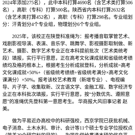
2024年添加275名），此中本科打算4690名（含艺术类打算506
名），高职（专科）打算500名。陕西省内本科打算2632名
（含艺术类打算452名），高职（专科）打算298名。专业组划
分：汗青划分4个专业组，物理划分6个专业组。
2025年，该校正在陕登科准绳为：报考播音取掌管艺术、
戏剧影视导演、表演、音乐学、跳舞学、影视摄影取制做、新
艺术、摄影、数字艺术专业正在本科提前批次（艺术类统考
段）填报，实行平行意愿，正在高考文化课成就和省级统考绩
绩均及格的根本上，根据考生分析成就登科，分析成就=高考
文化课成就×50%+（省级统考绩绩÷省级统考满分×高考文化
课满分）×50%。报考该校艺术教育（新增专业）、电视编
导、片子学、收集取新、汉言语文学、金融工程、数字经济专
业正在本科批次填报，实行平行意愿，按“分数优先、遵照意
愿”的准绳优先登科第一意愿考生。 华商报大风旧事记者 赵
美。
做为平易近办高校中的科研强校，西京学院已获批机械、
电子消息、土木水利、审计、会计等11个硕士专业学位授权点