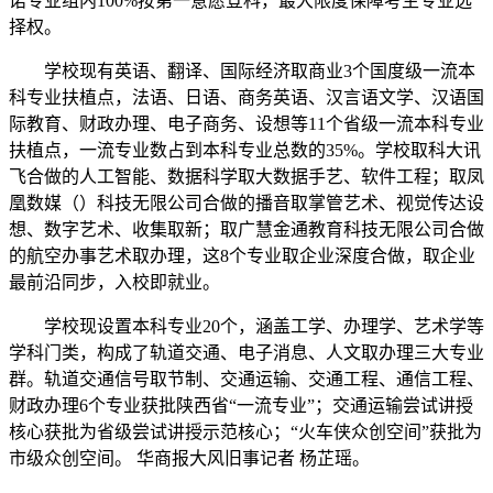
诺专业组内100%按第一意愿登科，最大限度保障考生专业选
择权。
学校现有英语、翻译、国际经济取商业3个国度级一流本
科专业扶植点，法语、日语、商务英语、汉言语文学、汉语国
际教育、财政办理、电子商务、设想等11个省级一流本科专业
扶植点，一流专业数占到本科专业总数的35%。学校取科大讯
飞合做的人工智能、数据科学取大数据手艺、软件工程；取凤
凰数媒（）科技无限公司合做的播音取掌管艺术、视觉传达设
想、数字艺术、收集取新；取广慧金通教育科技无限公司合做
的航空办事艺术取办理，这8个专业取企业深度合做，取企业
最前沿同步，入校即就业。
学校现设置本科专业20个，涵盖工学、办理学、艺术学等
学科门类，构成了轨道交通、电子消息、人文取办理三大专业
群。轨道交通信号取节制、交通运输、交通工程、通信工程、
财政办理6个专业获批陕西省“一流专业”；交通运输尝试讲授
核心获批为省级尝试讲授示范核心；“火车侠众创空间”获批为
市级众创空间。 华商报大风旧事记者 杨芷瑶。