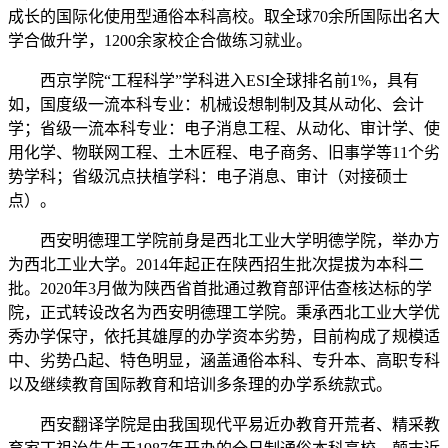
成长的国际化使用型通俗本科高校。取全球70余所国际出名大
学合做升学，1200余家校企合做练习就业。
西京学院“工程科学”学科进入ESI全球排名前1%，具有
如，国度级一流本科专业：机械设想制制及其从动化、会计
学；省级一流本科专业：电子消息工程、从动化、审计学、使
用化学、物联网工程、土木匠程、电子商务、旧事学等11个劣
势学科；省级沉点扶植学科：电子消息、审计（对接硕士
点）。
西安明德理工学院前身是西北工业大学明德学院，举办方
为西北工业大学。2014年起正在陕西招生批次提拔为本科二
批。2020年3月做为陕西省首批通过教育部评估查核达标的学
院，正式转设改名为西安明德理工学院。秉承西北工业大学优
秀办学保守，依托其雄厚的办学资本劣势，目前构成了规模适
中、劣势凸起、特色明显，涵盖通俗本科、专升本、高职专科
以及继续教育国际教育和培训多条理的办学系统款式。
西安翻译学院是由我国现代平易近办教育开荒者、精采教