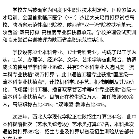
学校先后被确定为国度卫生职业技术判定坐、国度紧缺人
才培训、全国首批临床医学（3+2）杰出大夫培育打算试点高
校、陕西省示范性高职院校、陕西省“双一流”院校扶植单元、
陕西省“双高打算”高程度专业群扶植单元。学校护理尝试实训
和临床尝试实训被评为陕西省高职示范性实训。
学校设有32个本科专业、17个专科专业，构成了以工学为
从，工学、办理学、经济学、文学、艺术学等彼此融合、协调
成长的使用型学科专业系统，共有5个本科专业入选国度一流
本科专业扶植“双万打算”，此中通信工程专业获批“国度级一
流本科专业扶植点”，计较机科学取手艺、机械制制及其从动
化、飞翔器制制工程、播音取掌管艺术等4个专业获批“省级一
流本科专业扶植点”。目前正在校生近2万人，兼任教师960余
人，高级职称占比30%、“双师型”教师占比30%。
2025年，西北大学现代学院正在陕招生打算1544名，此中
本科提前批次（艺术类统考段）艺术类打算657名，本科批次
通俗类打算887名，招生专业及打算以省级招生测验从管部分