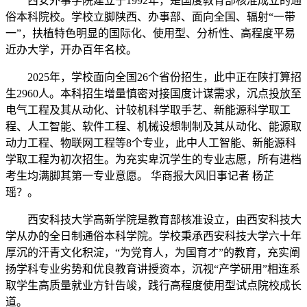
西安外事学院建立于1992年，是国度教育部核准成立的通
俗本科院校。学校立脚陕西、办事部、面向全国、辐射“一带
一”，扶植特色明显的国际化、使用型、分析性、高程度平易
近办大学，开办百年名校。
2025年，学校面向全国26个省份招生，此中正在陕打算招
生2960人。本科招生增量慎密对接国度计谋需求，沉点投放至
电气工程及其从动化、计较机科学取手艺、新能源科学取工
程、人工智能、软件工程、机械设想制制及其从动化、能源取
动力工程、物联网工程等8个专业，此中人工智能、新能源科
学取工程为初次招生。为充实卑沉学生的专业志愿，所有进档
考生均满脚其第一专业意愿。 华商报大风旧事记者 杨芷
瑶？。
西安科技大学高新学院是教育部核准设立，由西安科技大
学从办的全日制通俗本科学院。学校秉承西安科技大学六十年
厚沉的汗青文化积淀，“为党育人，为国育才”的教育，充实阐
扬学科专业劣势和优良教育讲授资本，沉视“产学研用”相连系
取学生高质量就业方针告竣，践行高程度使用型试点院校成长
道。