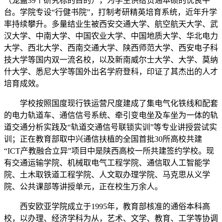
（笼盖39个研究标的目的），为学生供给贯通本硕的优良平
台。学院专设“行健书院”，打制考研精英培育系统，近年升学
率持续攀升。多量结业生被西安交通大学、航空航天大学、武
汉大学、中南大学、中国农业大学、中国地质大学、华北电力
大学、西北大学、西南交通大学、陕西师范大学、西安电子科
技大学等国内双一流名校，以及新南威尔士大学、大学、莫纳
什大学、悉尼大学等国外出名学府登科，印证了其杰出的人才
培育成效。
学校按照国度现行铁运营尺度建成了集电气化铁线和配套
的电力轨道车、通信信号系统、牵引变电坐及车坐为一体的轨
道交通分析实践及“轨道交通信号联锁实训”等专业讲授尝试实
训；正在教育部取中兴通信扶植的全国首批30所高校共建
“ICT产教融合立异”项目中是陕西高校一所共建签约学校。现
有交通运输学院、机械取电气工程学院、通信取人工智能学
院、土木取铁道工程学院、人文取办理学院、马克思从义学
院、公共课部等讲授单元，正在校生万余人。
西安欧亚学院成立于1995年，教育部核准的通俗本科高
校，以办理、经济学科为从，艺术、文学、教育、工学等协调