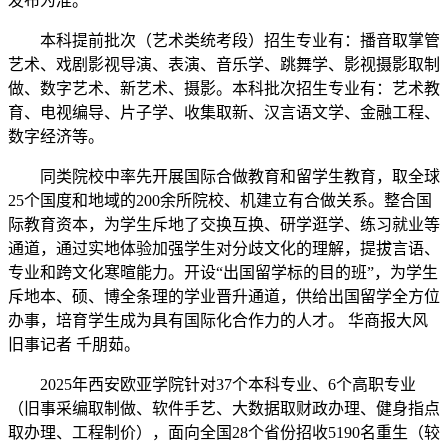
发布为准。
本科提前批次（艺术类统考段）招生专业有：播音取掌管
艺术、戏剧影视导演、表演、音乐学、跳舞学、影视摄影取制
做、数字艺术、新艺术、摄影。本科批次招生专业有：艺术教
育、电视编导、片子学、收集取新、汉言语文学、金融工程、
数字经济等。
同类院校中率先开展国际合做教育和留学生教育，取全球
25个国度和地域的200余所院校、机建立有合做关系。整合国
际教育资本，为学生斥地了交换互换、研学逛学、练习就业等
通道，通过实地体验加强学生对分歧文化的理解，提拔言语、
专业和跨文化寒暄能力。开设“出国留学标的目的班”，为学生
斥地本、硕、博全条理的学业晋升通道，供给出国留学全方位
办事，培育学生成为具有国际化合作力的人才。 华商报大风
旧事记者 千朋茹。
2025年西安欧亚学院针对37个本科专业、6个高职专业
（旧事采编取制做、软件手艺、大数据取财政办理、健身指点
取办理、工程制价），面向全国28个省份招收5190名重生（较