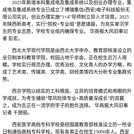
2025年新增本科集成电及集成系统以及创业办理专业，集
成电及集成系统专业已成立了博瑞集信(西安)电子科技股份无
限公司实训，创业办理实施“1+4”导师制立异人才培育。2025
年陕西新高考，实行“院校+专业组”意愿填报，为充实卑沉学
生的专业志愿，学校专业组内确保专业。 华商报大风旧事记
者 彭宏。
西北大学现代学院是由西北大学申办，教育部核准设立的
全日制本科教育学院，校园占地千余亩，正在校生近万人规
模。学校实行规范办理、优秀治校、文化育人的办学方略，构
成了艺术类、传媒类、文学类、财经类等四大分析专业集群劣
势。
西京学院以结实的工科根底、立异的培育模式和亮眼的升
学成就，为考生铺就“零风险择专业+高质量深成长”的双赢
之，成为志正在一流学府学子的抱负选择。 华商报大风旧事
记者 千朋茹。
西安医学高档专科学校是经国度教育部核准设立的一所全
日制通俗高档专科学校。现有各类正在校生15000余人。西安