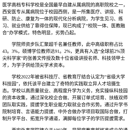
医学高档专科学校是全国最早自建从属病院的高职院校之一，
西安医专从属病院位于校园西侧，是一所集医疗、讲授、科
研、防止、康复为一体的现代化分析病院，为学生见习、练
习、就业供给了靠得住保障，现已构成了“校院一体、医教融
合”办学模式，特色明显，劣势凸起。
学院师资步队汇聚超千名兼任教师，此中高级职称占比
43。3%，硕博学位教师达91。2%，更具有入选“全球前2%顶
尖科学家”的张善文传授及数十位省级讲授名师、科技领甲士
才，为学子供给顶尖学术资本。
学校2022年被省科技厅、省教育厅结合认定为“省级大学
科技园”，依托该平台建立了奇特的实践取立异人才培摄生
态。学校以高质量就业、高程度升学为义务，充实操纵科技园
的资本收集，通过深化校企合做、开展订单式培育、扶植双师
团队取实践，提拔学生职业能力取就业合作劣势。通过升学书
院制培育、言语能力提拔、中外合做办学项目取国际合做，打
制升学平台、拓宽升学通道，满脚每位学子的学历提拔需求。