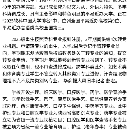
育家丁祖诒先生于1987年开办的全日制通俗本科高校。颠末近
40年的办学实践，现已成长成为以文为从、外语为特色、多学
科协调成长、具有主要影响和特色明显的平易近办大学。正在
“2025软科中国大学排名”中，位列全国平易近办高校第9位、
平易近办言语类高校全国第三。
2025级重生按照登科专业报到注册，2年期间供给4次转专
业机遇。申请转专业的重生，入学2周后登记申请转专业意
向，学期期末测验竣事后按照教务处关于转专业的通知，提交
转专业申请，下学期开学就能够到新转专业报到了。转专业不
收取任何费用，也不审查进修成就。跨学科类此外，如艺术类
和体育类专业学生不答应转入其他类别专业进修，汗青组取物
理组不克不及跨类别转专业。 华商报大风旧事记者 彭宏。
学校开设护理、临床医学、口腔医学、药学、医学查验手
艺、医学影像手艺、帮产、康复医治手艺、聪慧健康养老办事
取办理、西医康复手艺、口腔卫生保健、中药学等专业。此中
护理专业和口腔医学专业为陕西省高职沉点专业；药学专业被
立项为省级一流专业扶植项目；口腔医学和医学查验手艺专业
被立项为省级一流专业培育项目；护理（老年办事）专业被确