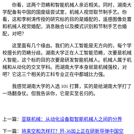
你看，这两个范畴和智能机械人亲近相关。同时，湖南大
学配备有中国的国度级尝试室，机械人视觉取节制手艺。你
看，这和李树涛传授的研究标的目的是婚配的，遥感图像处置
和机械人视觉婚配，消息融合以及模式识别和节制手艺也婚
配，对吧？
这里面有几个缘由。我们的人工智能是无方向的，每个学
校擅长的范畴分歧。湖南大学正在人工智能范畴，次要是机械
人智能，这个标的目的次要是研发智能机械人。机械人属于机
械和从动化的交叉学科。而湖南大学本身就是机械强校，对
吧？它这三个相关的工科专业正在中都城比力强。
我感觉湖南大学的入选 101 打算，实的是给湖南大学打了
一场翻身仗。但我告诉你，它是实至名归的。
上一篇：
亚联机械：从动化设备取智能机械人之间的分界
下一篇：
将来空和怎样打？歼-36加上正在研新导弹中国空