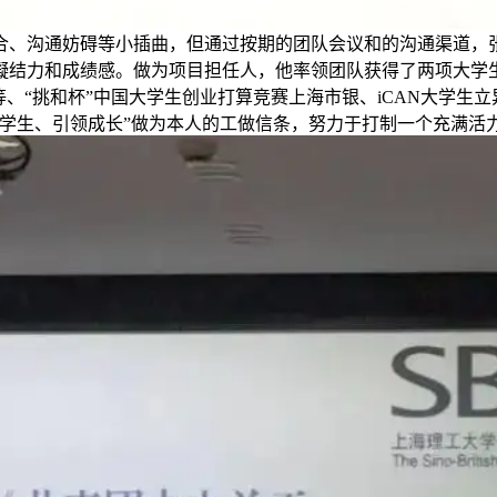
合、沟通妨碍等小插曲，但通过按期的团队会议和的沟通渠道，
凝结力和成绩感。做为项目担任人，他率领团队获得了两项大学
、“挑和杯”中国大学生创业打算竞赛上海市银、iCAN大学生
事学生、引领成长”做为本人的工做信条，努力于打制一个充满活