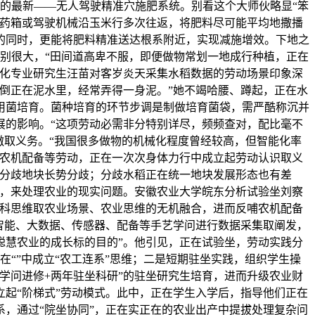
制的最新——无人驾驶精准穴施肥系统。别看这个大师伙略显“笨
着药箱或驾驶机械沿玉米行多次往返，将肥料尽可能平均地撒播
的同时，更能将肥料精准送达根系附近，实现减施增效。下地之
别很大，“田间道高卑不服，即便做物常划一地成行种植，正在
动化专业研究生汪苗对客岁炎天采集水稻数据的劳动场景印象深
绊倒正在泥水里，经常弄得一身泥。”她不竭哈腰、蹲起，正在水
用菌培育。菌种培育的环节步调是制做培育菌袋，需严酷称沉并
展的影响。“这项劳动必需非分特别详尽，频频查对，配比毫不
傲取义务。“我国很多做物的机械化程度曾经较高，但智能化率
洗农机配备等劳动，正在一次次身体力行中成立起劳动认识取义
在分歧地块长势分歧；分歧水稻正在统一地块发展形态也有差
系，来处理农业的现实问题。安徽农业大学皖东分析试验坐刘察
工科思维取农业场景、农业思维的无机融合，进而反哺农机配备
智能、大数据、传感器、配备等手艺学问进行数据采集取阐发，
聪慧农业的成长标的目的”。他引见，正在试验坐，劳动实践分
“”中成立“农工连系”思维；二是短期驻坐实践，组织学生操
学问进修+两年驻坐科研”的驻坐研究生培育，进而升级农业财
起“阶梯式”劳动模式。此中，正在学生入学后，指导他们正在
，通过“院坐协同”，正在实正在的农业出产中提拔处理复杂问