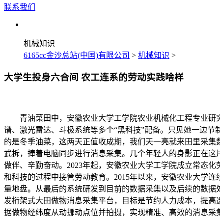
联系我们
机械知识
6165cc金沙总站(中国)有限公司
>
机械知识
>
大学生投身六合间 农工连系的劳动实践啥样
青油菜田中，安徽农业大学工学院农业机械化工程专业研究
谱、激光雷达、斗极系统等多个“黑科技”配备。只见她一边节
的是冬季油菜，这两天正值收成期，我们天一亮就来田里采集数
武拆，捧着电脑同步进行消息采集。几个年轻人的身影正在这
做伴、辛勤奋动。2023年起，安徽农业大学工学院成立常态
和科技的过程中接管劳动教育。2015年以来，安徽农业大学
量地盘。从最后的系统研发到目前的数据采集以及后续的数据
发桁架式大田做物消息采集平台，目标是节约人力成本，提高选
据做物经纬度从动挪动点位并拍摄，实现精准、高效的消息采