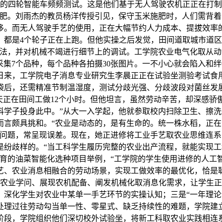
米的四轮智能车频频测试。这是他们基于无人驾驶农机正正在打
施肥。刘雨杰的教员杨洋传授引见，保守玉米施肥时，人们需背
侈。而无人驾驶手艺的使用，正在大幅节约人力成本、提拔效率
，都是4个轮子正在上跑。但他实操之后发觉，田间道取城市道区
算法，并对机械不竭进行细节上的调试。工学院农业电气化取从
采集7个品种，每个品种各拍摄30张图片。一不小心就会陷入和
日来，工学院电子消息专业研究生李晨正正在试验坐测验考试食
袋后，还需精准节制温湿度，测试分歧光强、分歧波段对菌丝发
天正在田间工做12个小时。但他坦言，虽然劳动辛苦，却深感骄
科学子投身此中。”从大一入学起，他就参取校内扫除卫生、擦
而言颇具挑和。“农业是动态的，是有生命的。统一株水稻，正
解问题，常呈现误差。现在，她正进修将工业手艺取农业思维连
是纷歧样的。“当工科学生履历完整的农业出产流程，就能实现
培育的油菜智能化选种项目举例，“工学院的学生使用进修的人工
艺、农业消息相融合的劳动场景，实现工做效率的最优化，恰是
农业学问、展现农机配备、阐发机械化取消息化需求，让学生正在
深化学生对农业中某单一手艺环节的实操认知；三是“一年理论
处理过往劳动勾当单一性、零星式、缺乏持续性的难题，学院建立
阶段，学院组织他们深切校外试验坐，将新工科取农业实践相连系