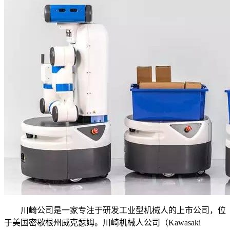
川崎公司是一家专注于研发工业型机械人的上市公司，位
于美国密歇根州威克瑟姆。川崎机械人公司（Kawasaki