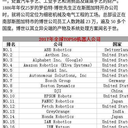
一，处置汽车手艺、工业手艺和消费品及建建手艺的财产。
1886年年仅25岁的罗伯特·博世先生正在斯图加特开办公司
时，就将公司定位为细密机械及电气工程的工场。总部设正在
南部斯图加特市的博世公司员工人数跨越 23 万，遍及 50 多个
国度。博世以其立异尖端的产物及系统处理方案闻名于世。