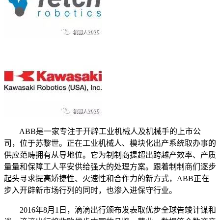
ABB是一家专注于开辟工业机械人及机械手的上市公
司，位于苏黎世。正在工业机械人、模块化出产系统取办事的
供应范畴拥有从导地位。它为制制商提超出跨越产效率、产质
量量和保障工人平安供给强大的处理方案。跟着制制商们逐步
起头寻求提高矫捷性、火速性和合作力的新方式，ABB正在
步入开辟新市场行列的同时，也渗入进保守行业。
2016年8月1日，滴滴出行颁布发表取优步全球告竣计谋和