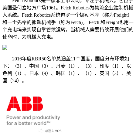
Fetch Robotics是一家非上市公司，专注于机械人。它位于
美国圣何塞地方广场1961。Fetch Robotics为物流企业建制机械
人系统。Fetch Robotics系统包罗一个挪动基座（称为Freight）
和一个先辈的挪动机械手（称为Fetch)。 Fetch 和Freight也用一
个充电坞来实现自掌管续运转，当机械人需要持续开展他们的
使命时，为机械人充电。
2016年度RBR50名单总涵盖11个国度，国度分布环境如
下：（3）、中国（3）、丹麦（1）、（3）、印度（1）、以
色列（1）、日本（9）、韩国（1）、（1）、英国（3）、美
国（24）。