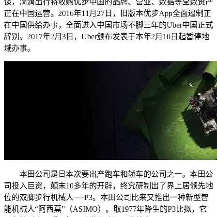
谈，滴滴出行将收购优步中国的品牌、营业、数据等全数资产
正在中国运营。2016年11月27日，旧版本优步App全面遏制正
在中国供给办事，全面进入中国市场不脚三年的Uber中国正式
辞别。2017年2月3日，Uber颁布发表于本年2月10日起暂停地
域办事。
本田公司是日本次要出产跑车和轿车的公司之一。本田公
司投入巨资，颠末10多年的开辟，终究研制出了界上居领先地
位的双脚步行机械人──P3。本田公司比来又推出一种新型智
能机械人“阿西莫”（ASIMO）。取1977年降生的P3比拟，它