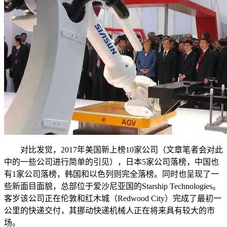
对比发觉，2017年美国新上榜10家公司（文章笔者会对此
中的一些公司进行简单的引见），日本5家公司落榜，中国也
有1家公司落榜，韩国和以色列则完全落榜。同时也呈现了一
些新面目面貌，总部位于爱沙尼亚国的Starship Technologies。
客岁该公司正在伦敦和红木城（Redwood City）完成了最初一
公里的快递交付，其挪动快递机械人正在将来具有较大的市
场。