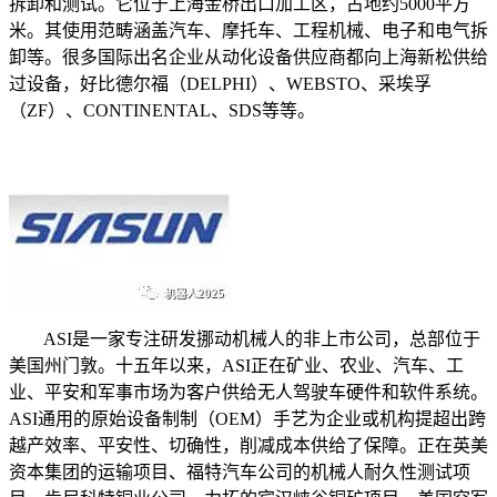
拆卸和测试。它位于上海金桥出口加工区，占地约5000平方
米。其使用范畴涵盖汽车、摩托车、工程机械、电子和电气拆
卸等。很多国际出名企业从动化设备供应商都向上海新松供给
过设备，好比德尔福（DELPHI）、WEBSTO、采埃孚
（ZF）、CONTINENTAL、SDS等等。
ASI是一家专注研发挪动机械人的非上市公司，总部位于
美国州门敦。十五年以来，ASI正在矿业、农业、汽车、工
业、平安和军事市场为客户供给无人驾驶车硬件和软件系统。
ASI通用的原始设备制制（OEM）手艺为企业或机构提超出跨
越产效率、平安性、切确性，削减成本供给了保障。正在英美
资本集团的运输项目、福特汽车公司的机械人耐久性测试项