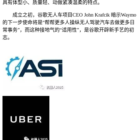
具有体型小、质量轻、动做紧凑温柔的特点。
成立之初，谷歌无人车项目CEO John Krafcik 暗示Waymo
的下一步使命将是“帮帮更多人操纵无人驾驶汽车去做更多日
常事务”，而这种接地气的“适用性”，是谷歌开辟新手艺的初
志。