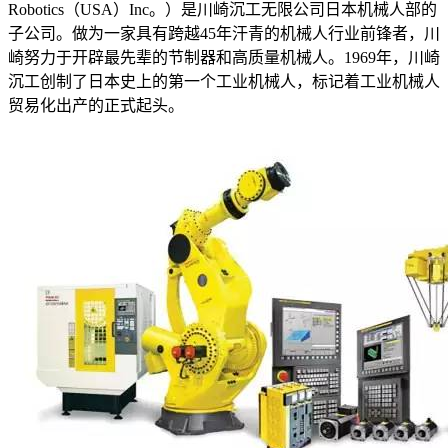
Robotics（USA）Inc。）是川崎沉工无限公司日本机械人部的
子公司。做为一家具有跨越45年汗青的机械人行业前锋者，川
崎努力于开辟最先辈的节制器和高质量机械人。1969年，川崎
沉工创制了日本史上的第一个工业机械人，标记着工业机械人
贸易化出产的正式起头。