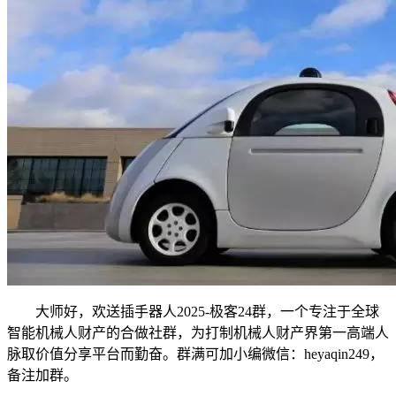
大师好，欢送插手器人2025-极客24群，一个专注于全球
智能机械人财产的合做社群，为打制机械人财产界第一高端人
脉取价值分享平台而勤奋。群满可加小编微信：heyaqin249，
备注加群。