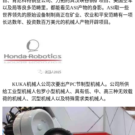
目、肯尼科特铜业公司、力拓的宾汉峡谷铜矿项目、美国空军
以及局等良多范畴里，都能看见ASI产物的身影。ASI取一些
世界领先的原始设备制制商正在矿业、农业和平安范畴有一项
长达数年、投资数百万美元的机械人产物开辟项目。
KUKA机械人公司次要出产PC节制型机械人。公司所供
给工业型机械人包罗小型机械人、具有低、中、高三种无效载
荷的机械人、沉型机械人以及特殊需求类机械人。