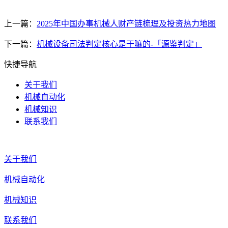
上一篇：
2025年中国办事机械人财产链梳理及投资热力地图
下一篇：
机械设备司法判定核心是干嘛的-「源鉴判定」
快捷导航
关于我们
机械自动化
机械知识
联系我们
关于我们
机械自动化
机械知识
联系我们