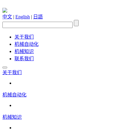
中文
|
English
|
日語
关于我们
机械自动化
机械知识
联系我们
关于我们
机械自动化
机械知识