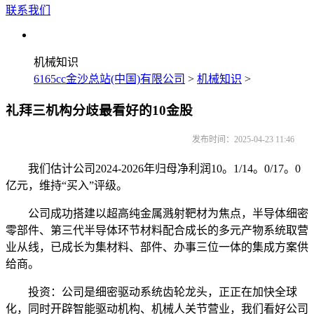
联系我们
机械知识
6165cc金沙总站(中国)有限公司
>
机械知识
>
礼拜三机构分歧最看好的10金股
发布时间：2025-04-23 11:46
我们估计公司2024-2026年归母净利润10。1/14。0/17。0
亿元，维持“买入”评级。
公司成功搭建以超高纯金属溅射靶材为焦点，半导体细密
零部件、第三代半导体环节材料配合成长的多元产物系统取营
业从线，已成长为集材料、部件、办事三位一体的集成方案供
给商。
投资：公司是细密驱动系统齿轮龙头，正正在加快全球
化，同时开辟智能驱动机构、机械人关节营业，我们看好公司