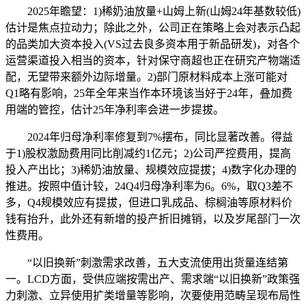
2025年瞻望：1)稀奶油放量+山姆上新(山姆24年基数较低)
估计是焦点拉动力；除此之外，公司正在策略上会对表示凸起
的品类加大资本投入(VS过去良多资本用于新品研发)，对各个
运营渠道投入相当的资本，针对保守商超也正在研究产物端适
配，无望带来额外边际增量。2)部门原材料成本上涨可能对
Q1略有影响，25年全年来当作本环境该当好于24年，叠加费
用端的管控，估计25年净利率会进一步提拔。
2024年归母净利率修复到7%摆布，同比显著改善。得益
于1)股权激励费用同比削减约1亿元；2)公司严控费用，提高
投入产出比；3)稀奶油放量、规模效应提拔；4)数字化办理的
推进。按照中值计较，24Q4归母净利率为6。6%，取Q3差不
多，Q4规模效应有提拔，但进口乳成品、棕榈油等原材料价
钱有抬升，此外还有新增的投产折旧摊销，以及岁尾部门一次
性费用。
“以旧换新”刺激需求改善，五大支流使用出货量连结第
一。LCD方面，受供应端按需出产、需求端“以旧换新”政策强
力刺激、立异使用扩类增量等影响，次要使用范畴呈现布局性