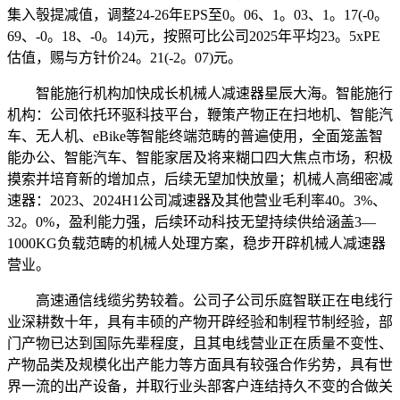
集入彀提减值，调整24-26年EPS至0。06、1。03、1。17(-0。
69、-0。18、-0。14)元，按照可比公司2025年平均23。5xPE
估值，赐与方针价24。21(-2。07)元。
智能施行机构加快成长机械人减速器星辰大海。智能施行
机构：公司依托环驱科技平台，鞭策产物正在扫地机、智能汽
车、无人机、eBike等智能终端范畴的普遍使用，全面笼盖智
能办公、智能汽车、智能家居及将来糊口四大焦点市场，积极
摸索并培育新的增加点，后续无望加快放量；机械人高细密减
速器：2023、2024H1公司减速器及其他营业毛利率40。3%、
32。0%，盈利能力强，后续环动科技无望持续供给涵盖3—
1000KG负载范畴的机械人处理方案，稳步开辟机械人减速器
营业。
高速通信线缆劣势较着。公司子公司乐庭智联正在电线行
业深耕数十年，具有丰硕的产物开辟经验和制程节制经验，部
门产物已达到国际先辈程度，且其电线营业正在质量不变性、
产物品类及规模化出产能力等方面具有较强合作劣势，具有世
界一流的出产设备，并取行业头部客户连结持久不变的合做关