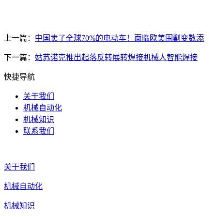
上一篇：
中国卖了全球70%的电动车！面临欧美围剿变数添
下一篇：
姑苏诺克推出起落反转展转焊接机械人智能焊接
快捷导航
关于我们
机械自动化
机械知识
联系我们
关于我们
机械自动化
机械知识