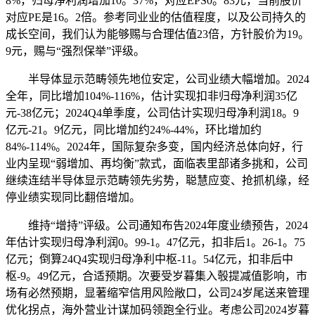
8%，归母净利润增加10。37%，对应EPS0。83元，当前股价
对应PE是16。2倍。参考同业业的估值程度，以及公司持久的
成长空间，我们认为能够赐与合理估值23倍，方针股价为19。
9元，赐与“强烈保举”评级。
半导体显示范畴领先地位安定，公司业绩大幅增加。2024
全年，同比增加104%-116%，估计实现扣非归母净利润35亿
元-38亿元；2024Q4单季度，公司估计实现归母净利润18。9
亿元-21。9亿元，同比增加约24%-44%，环比增加约
84%-114%。2024年，国际复杂多变，国内经济总体向好，行
业内呈现“弱增加、再均衡”款式，面临表里部诸多挑和，公司
继续连结半导体显示范畴领先劣势，聪慧应变、抢抓机缘，经
停业绩实现同比翻倍增加。
维持“增持”评级。公司通知布告2024年度业绩预告，2024
年估计实现归母净利润0。99-1。47亿元，扣非后1。26-1。75
亿元；倒算24Q4实现归母净利中枢-11。54亿元，扣非后中
枢-9。49亿元，合适预期。次要受岁暮集入彀提减值影响，市
场有必然预期，显著缩窄信用风险敞口，公司24岁尾送来管理
优化拐点，海外营业计谋加码领跑全行业。考虑公司2024岁暮