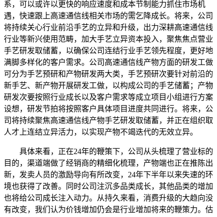
系，可以或许以更快的响应速度和成本节制能力抓住市场机
遇，快速跟上高速通信线相关市场的需乞降成长。将来，公司
将持续关心行业前沿手艺的立异和升级，出力深耕高速通信线
行业等新兴使用范畴，加大手艺立异资本投入，聚焦焦点营业
手艺研发取储蓄，以确保公司连结行业手艺领先程度，更好地
满脚多样化的客户需求。公司高速通信线产物方面的研发工做
可分为手艺预研和产物研发两大类，手艺预研次要针对前沿的
新手艺、新产物开展研发工做，以构成公司的手艺储蓄；产物
研发次要按照行业成长以及客户需求等成立项目小组进行方案
设想，研发节拍将按照客户具体项目进度共同进行。将来，公
司将持续聚焦高速通信线产物手艺研发取储蓄，并正在组织取
人才上连结立异活力，以实现产物不竭迭代的无效立异。
具体来看，正在24年的鞭策下，公司从头梳理了营业标的
目的，渠道端做了经销商的精细化梳理，产物端也正在推陈出
新，发卖人员的激励导向有所改变，24年下半年以来失速的环
境也获得了改善。同时公司注沉多品类成长，其他品类的增加
也将给公司成长注入动力。从持久来看，消费升级的大趋向没
有改变，我们认为价钱增加仍会是行业增加将来的鞭策力。估