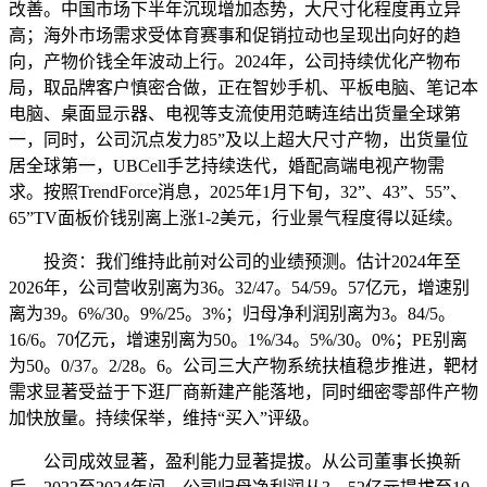
改善。中国市场下半年沉现增加态势，大尺寸化程度再立异
高；海外市场需求受体育赛事和促销拉动也呈现出向好的趋
向，产物价钱全年波动上行。2024年，公司持续优化产物布
局，取品牌客户慎密合做，正在智妙手机、平板电脑、笔记本
电脑、桌面显示器、电视等支流使用范畴连结出货量全球第
一，同时，公司沉点发力85”及以上超大尺寸产物，出货量位
居全球第一，UBCell手艺持续迭代，婚配高端电视产物需
求。按照TrendForce消息，2025年1月下旬，32”、43”、55”、
65”TV面板价钱别离上涨1-2美元，行业景气程度得以延续。
投资：我们维持此前对公司的业绩预测。估计2024年至
2026年，公司营收别离为36。32/47。54/59。57亿元，增速别
离为39。6%/30。9%/25。3%；归母净利润别离为3。84/5。
16/6。70亿元，增速别离为50。1%/34。5%/30。0%；PE别离
为50。0/37。2/28。6。公司三大产物系统扶植稳步推进，靶材
需求显著受益于下逛厂商新建产能落地，同时细密零部件产物
加快放量。持续保举，维持“买入”评级。
公司成效显著，盈利能力显著提拔。从公司董事长换新