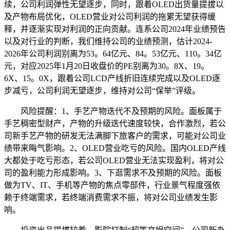
续，公司利润弹性无望逐步，同时，跟着OLED出货量提拔以
及产物布局优化，OLED营业对公司利润的拖累无望获得缓
释，并逐渐实现对利润的正向贡献。连系公司2024年业绩预告
以及对行业的判断，我们维持公司的业绩预测，估计2024-
2026年公司利润别离为53。64亿元、84。53亿元、110。34亿
元，对应2025年1月20日收盘价的PE别离为30。8X、19。
6X、15。0X，跟着公司LCD产线折旧连续完成以及OLED逐
步减亏，公司利润无望逐步，维持对公司“保举”评级。
风险提醒：1、手艺产物迭代不及预期的风险。面板属于
手艺稠密型财产，产物的升级迭代速度较快，合作激烈，若公
司新手艺产物的研发无法满脚下旅客户的需求，可能对公司业
绩带来晦气影响。2、OLED营业吃亏的风险。国内OLED产线
大都处于吃亏形态，若公司OLED营业无法实现盈利，将对公
司的盈利能力形成影响。3、下逛需求不及预期的风险。面板
做为TV、IT、手机等产物的焦点零部件，行业景气程度强依
赖于终端需求，若终端消费需求不振，将对公司业绩发生影
响。