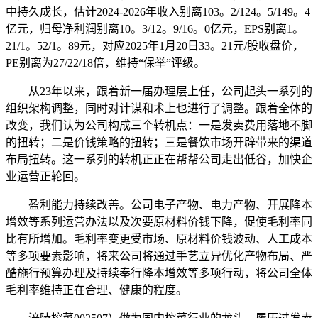
中持久成长，估计2024-2026年收入别离103。2/124。5/149。4
亿元，归母净利润别离10。3/12。9/16。0亿元，EPS别离1。
21/1。52/1。89元，对应2025年1月20日33。21元/股收盘价，
PE别离为27/22/18倍，维持“保举”评级。
从23年以来，跟着新一届办理层上任，公司起头一系列的
组织架构调整，同时对计谋和术上也进行了调整。跟着全体的
改变，我们认为公司构成三个转机点：一是发卖费用落地不脚
的扭转；二是价钱策略的扭转；三是餐饮市场开辟带来的渠道
布局扭转。这一系列的转机正正在帮帮公司走出低谷，加快企
业运营正轮回。
盈利能力持续改善。公司电子产物、电力产物、开展降本
增效等系列运营办法以及次要原材料价钱下降，促使毛利率同
比有所增加。毛利率变更受市场、原材料价钱波动、人工成本
等多项要素影响，将来公司将通过手艺立异优化产物布局、严
酷施行预算办理及持续奉行降本增效等多项行动，将公司全体
毛利率维持正在合理、健康的程度。