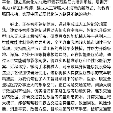
平台，建立系统化AI4E教师素养取胜任力培训系统，培训万
名AI+新工科教师，建立人工智强人才培育的新范式，为教育
强国扶植、实现中国式现代化注入络绎不绝的动力。
好比，正在智能建制范畴，通过生成式人工智能设想算
法、建立多智能体建制过程动态仿实数字底座、智能化升级大
型自从无人施工机械配备、研发具身智能机械人等一系列人工
智能赋能建制业的立异实践，全面办事我国超大城市韧性平安
管理，支持国度严沉计谋工程的高效平安扶植，并帮力开辟极
地、深海、地外开辟等将来极端建制。正在智能医疗范畴，通
过人工智能辅帮影像阐发，得以实现精准诊疗和个性化医治方
案、近程诊疗，微纳手术机械人、可穿戴具身智能康复设备等
焦点手艺也加快普遍使用，这都将极大提拔医疗办事的效率取
精准度，为我们勾勒了人工智能赋能下的诊断、医治、康复全
流程医疗办事更大的想象空间。正在聪慧交通范畴，阐扬大模
子数据对齐理解、仿实推演和策略生成等功能劣势，连系交通
运转数据、汗青交通变乱数据等海量消息资本，开辟交通垂域
大模子，能够帮帮我们霸占交通态势推演、致因阐发、风险诊
断、消息平安、改善方案、智能决策等环节手艺，破解交通变