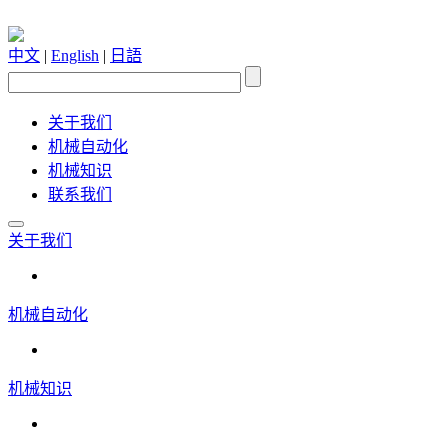
中文
|
English
|
日語
关于我们
机械自动化
机械知识
联系我们
关于我们
机械自动化
机械知识