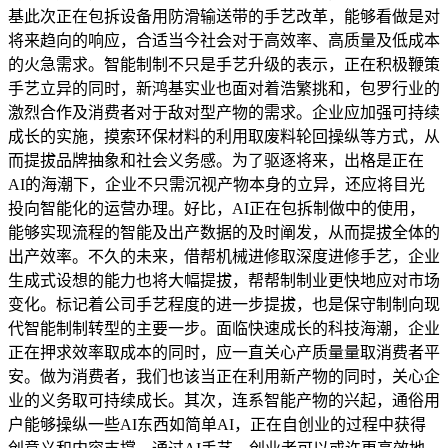
基此次正在包拆设备用防滑输送带的手艺改革，能够看做是对
将来趋向的响应，合适当今社会对于高效率、高质量及低成本
的火急需求。智能制制不只是手艺升级的表示，正在积极鞭策
手艺立异的同时，新鸿基实业也面对着浩繁挑和，包罗行业的
激烈合作及消费者对于敌对型产物的需求。企业应加强可持续
成长的实施，摸索环保材料的利用取废料轮回操纵等方式，从
而提拔品牌抽象和社会义务感。为了驱逐将来，出格是正在
AI的海潮下，企业不只需沉视产物本身的立异，还应将目光
投向智能化的运营办理。好比，AI正在包拆制做中的使用，
能够实现流程的智能及出产数据的及时阐发，从而提拔全体的
出产效率。不久的未来，借帮机械进修取深度进修手艺，企业
生成式设想的能力也将大幅提拔，帮帮制制业更快地应对市场
变化。标记着公司手艺程度的进一步提拔，也是保守制制向现
代智能制制转型的主要一步。面临快速成长的科技海潮，企业
正在押求效率取成本的同时，应一直关心产质量量取消费者平
安。做为消费者，我们也该当正在利用新产物的同时，关心企
业的义务取可持续成长。其次，连系智能产物的兴起，通俗用
户能够操纵一些AI东西如简单AI，正在自创业的过程中获得