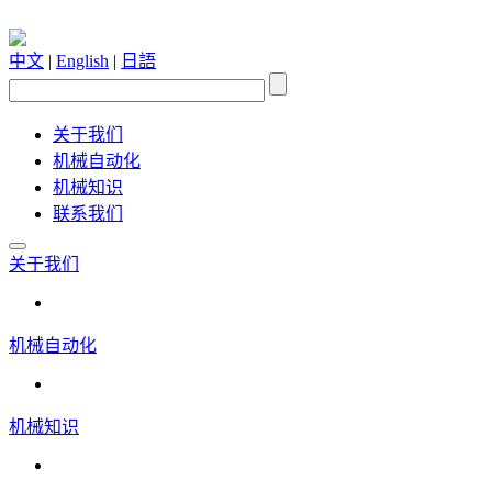
中文
|
English
|
日語
关于我们
机械自动化
机械知识
联系我们
关于我们
机械自动化
机械知识