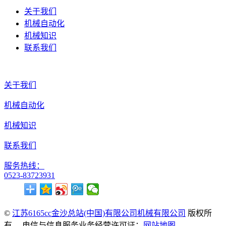
关于我们
机械自动化
机械知识
联系我们
关于我们
机械自动化
机械知识
联系我们
服务热线：
0523-83723931
©
江苏6165cc金沙总站(中国)有限公司机械有限公司
版权所
有. 电信与信息服务业务经营许可证：
网站地图