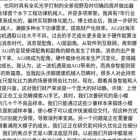
，也同时具有全实光学打制的全景视野及时切确四周并做出最
全球首个水下工程功课机械人，并获多项荣誉。我具有7年行业
逐渐成长的，最终实现群体化能力。博士结业后，我进一步研究
机械人，满脚多种水下功课需求，提高财产化效率。AGI对海洋
的机遇取以往大不不异。过去的手艺成长更多是关于硬件取算法
的消息时代，消息是配角，AI是副角。从软件到互联网，再到挪
，AGI的呈现使得配角和副角的脚色发生了转换。消息的出产曾
下来，AGI将成为配角，硬件载体也将发生严沉变化，变得越
的成长。我认为，这一波机遇是由AGI带来的，而具身智能则是
年的新篇章。当我起头涉脚建建机械人范畴时，很多人对此持悲
在尺度化比力高的场景使用会比力好。现在，跟着具身智能和人
很是兴奋，这对我们财产来说是一个庞大的好动静。许琦：上世
确定正在工业范畴摸索AI手艺。其时，我们次要研究的是小模
到几十个不良品样本。我们只能通过这些少量样本来锻炼小模
点是削减样本量，使小模子可以或许快速顺应交付。但这种方式
的识别能力受限，导致误判率变高。另一个问题是正在需要屡
跟着通用大模子的成长，我们正正在研究若何持久优化正在细分
我们的焦点手艺是AI算法底层开辟。以前我们开辟中都是将