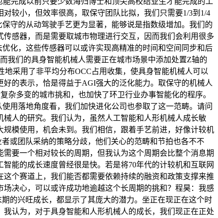
生也能完成以前只要少数海归博士和顶尖高校结业生才能完成的工
较小，但效率很高，取保守团队比拟，我们只需要1/3到1/4
比保守的从动驾驶手艺更为显著，能够说是指数级增加。我们的
式传感器，而是需要取城市物理进行交互，因而我们会利用很多
法优化，这些传感器可以或许实现高精准的时间和空间同步和后
而我们的具身智能机械人需要正在城市场景中添加处置Z轴的
性地采用了非平均分布OCC占用收集，使具身智能机械人可以
好的表示，恰是得益于AGI强大的泛化能力。取保守的机械人
从应对复杂多变的城市挑和，也加快了环卫行业办事智能化的程序。
从使用落地角度看，我们加快进化公司也参取了这一范畴。请问
机械人的研究。我们认为，虽然人工智能和人形机械人成长敏
大规模使用，机会未到。我们相信，跟着手艺前进，好像计较机
从业者或团队采纳的策略分歧，他们关心的范畴和节拍也各不不
能需要一个相对较长的周期，但我认为这个周期会比整个消息期
智能的成长速度曾经很是快。若是将70年代的计较机和互联网
在这个赛道上，我们能否都需要依赖持续的融资和政策支撑来推
市场决心，可以或许成功地逾越这个长周期的挑和？程昊：我感
年代末期的兴旺成长，都显示了其庞大的潜力。坐正在现正在这个时
。我认为，对于具身智能和人形机械人的成长，我们现正在正处