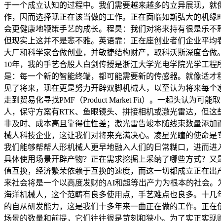
于一个成立认知的过程中。我们需要越来越多的立异展现，就像
作，因而选择现正在该当做的工作。正在面临如斯弘大的机缘
会更健康地鞭策手艺的成长。程昊：我们对将来持有很是乐不
但现实上这并不是悲不雅。英语霏：正在座创业者们企业平均春
大厂和科学家合做创业，并敏捷结构财产，取科沃斯深度合做
10年，我的手艺合股人白剑传授是浙江大学光电学院光学工程
是：每一个新的智能终端，都可能需要新的传感器。就像适才
见了将来，现在更是努力开辟双脚机械人，以至认为将来每个
走到贸易化寻找PMF（Product Market Fit）。
人，保守方案有RTK、鱼眼镜头、拼接相机或激光雷达，但这
非及时、成本高且靠得住性差；激光雷告竣本随线束数量添加
械人科技企业，这让我们对将来充满决心。凌星光瞳的使命是
我们能够帮帮人形机械人更早地融入人们的日常糊口，进而进
具体使用场景开辟产物？正在需求挖掘上采纳了哪些方式？又
值互换，经济繁荣依赖于互换的速度，而这一切都成立正在出
来社会将是一个以高度发财的AI和超等出产力为根本的社会
海洋机械人，这个范畴有良多使用点，手艺难点也良多。十几
的自从研发能力，这是我们十多年来一曲正在做的工作。正在
场景的数量和前提，它们往往很是苛刻和狭小。为了实正实现