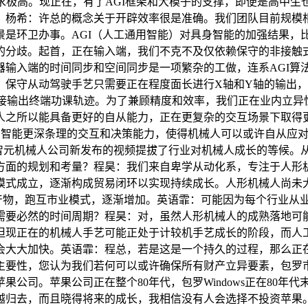
求极高。现正在，有了AGI框架和大模子的支撑，即便是高中
杨希：许总的概念关于开辟效率很是准确。我们团队目前规模相对
景是环卫办事。AGI（人工通用智能）对具身智能的加强结果，
的分歧。起首，正在输入端，我们不克不及仅依赖保守的非接触
器输入端的时间同步和空间同步是一项繁杂的工做，连系AGI算
，保守从动驾驶手艺只需要正在程度面长进行X轴和Y轴的输出，
接输出终端功课轨迹。为了兼顾精度和效率，我们正在业内立异
人之所以能具备更好的自从能力，正在更复杂的交互场景下取得更
付与了具身智能更深条理的交互和决策能力，使得机械人可以或许自
的智元机械人公司新发布的视频提拔了行业对机械人成长的等候。
方面的规划和考量？程昊：我们来自卑学从动化系，专注于人形
模式成立，逐渐构成贸易闭环以实现持续成长。人形机械人尚未
做好产物，跑互市业模式，逐渐增加。英语霏：可能因为每个行业
需要必然的时间周期？程昊：对，虽然人形机械人的成熟落地可
但现正在的机械人手艺可能正处于计较机手艺成长的阶段，而人工
会大大加快。英语霏：程总，若是这是一个持久的过程，那么正
主要性，您认为我们若何可以或许确保所有财产立异要素，包罗
果公司。苹果公司正在整个80年代，包罗Windows正在80
越归去，而且晓得将来的成长，我相信没有人会选择不投资苹果