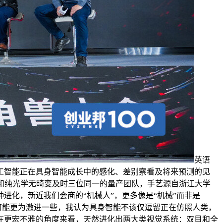
英语
工智能正在具身智能成长中的感化、差别察看及将来预测的见
和纯光学无畸变及时三位同一的量产团队，手艺源自浙江大学
化，新近我们会商的“机械人”，更多像是“机械”而非是
可能更为激进一些，我认为具身智能不该仅逗留正在仿照人类，
在更宏不雅的角度来看，天然进化出两大类视觉系统：双目和全