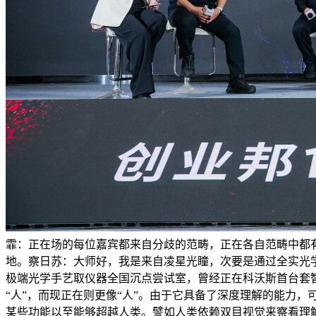
霏：正在场的每位嘉宾都来自分歧的范畴，正在各自范畴中都
地。察日苏：大师好，我是来自凌星光瞳，次要是通过全实光
极端光学手艺取仪器全国沉点尝试室，曾经正在科沃斯首台套智
“人”，而现正在则更像“人”。由于它具备了深度理解的能力
某些功能以至能够超越人类。譬如人类依赖双目视觉来察看理