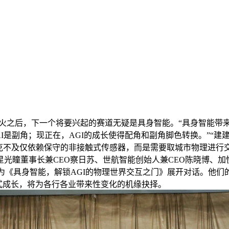
之后，下一个将要兴起的赛道无疑是具身智能。“具身智能带来的是
I是副角；现正在，AGI的成长使得配角和副角脚色转换。”“建
及仅依赖保守的非接触式传感器，而是需要取城市物理进行交互……”2
光瞳董事长兼CEO察日苏、世航智能创始人兼CEO陈晓博、加快
题为《具身智能，解锁AGI的物理世界交互之门》展开对话。他
式成长，将为各行各业带来性变化的机缘抉择。