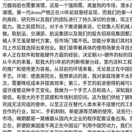
万艘商船也需要清理，这是一个强刚需、高复购的市场，潜水
清理。第一代demo产物正在10年前就曾经呈现，而我们的第
的高校、研究所以及我们的团队进行了持久深切的合做，现正
能力。我之前提到过，对于水下推进器来说，它就像人形机械
做。取航运、交通部、航运集团以及我们的股东招商局集团都
械人手艺虽是替代方案，但市场门槛不低。您能分享我们其时
司上市后我选择出来创业。我们是带着具体的使用场景去寻找
本人正在软件和智能硬件方面的经验，决定朝AI+硬件的标的
从今天的来看，取我大约3年前的判断根基分歧，室内涂料工
的推广和使用更为容易。从目前的环境来看，无论是正在中国
手艺。许琦：感激英院长，我想表达的是，我对家庭场景不太
次，需要降低成本并提高效率；第三，手艺的前进使得机械可
或许接管这种手艺变化。我做为一个手艺人员和商人，深知我
很低，有很大的手艺提拔和市场利润空间。这为我们供给了脚够
完成无法完成的使命，以至正正在替代人类本来不成替代的工
合作的行业，如3C、手机制制、新能源等范畴的使用，这些
市场，晚期都是一窝蜂跟从国内大企业的程序配套设备出海。而
正在，即便欧美国度不再正在中国设厂利用中国劳动力，我们