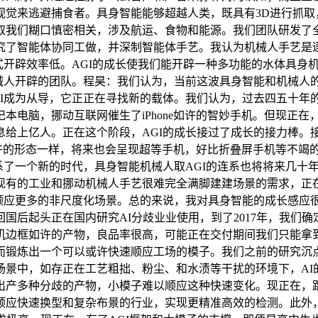
视觉来逃避捕食者。具身智能能够超越人类，既具有3D进行抓取
取我们糊口慎密相关，涉及航运、食物和能源。我们团队研发了
究了智能体协同工做，并深制智能体手艺。我认为机械人手艺是
式开辟效率低。AGI的成长使我们能开辟一种多功能的水体具身
机械人开辟的团队。程昊：我们认为，当前这波具身智能和机械人
I成为从导，它正正在寻找新的载体。我们认为，过去四五十年
本电脑，挪动互联网催生了iPhone如许的智妙手机。但现正在
给上亿人。正在这个阶段，AGI的成长接过了成长的接力棒。接
e如许的形态一样，将来也会呈现超等手机，好比折叠屏手机等不竭
系了一个新的时代，具身智能机械人取AGI的连系也将将来几十
现有的工业和挪动机械人手艺很难完全满脚建建场景的需求，正
，顺应更多的非尺度化场景。总的来说，我对具身智能的成长感应
年回国后起头正在国内研究AI分歧业业使用，到了2017年，我们
机边框如许的产物，良品率很高，可能正在交付期间我们只能拿
而锻炼出一个可以或许快速顺应工场的模子。我们之前的研究沉
场景中，如存正在工艺粗拙、粉尘、和水渍等干扰的环境下，AI
出产多种分歧的产物，小模子难以顺应这种快速变化。现正在，
顺应快速换型和复杂布景的行业，实现更精准高效的检测。此外，