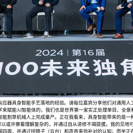
有应器具身智能手艺落地的经验。请每位嘉宾分享他们对通用人
学来赋能AI智能体的，我们也是世界第一家实正处理单目、全景
能割草机械人上完成量产。正在我看来，具身智能带来的是一种进
，可以或许察看理解复杂的，并通过自从进修不竭提拔。我的见地
解四周，并通过扭脖子（云台）和声音来弥补对的认知；而坐正