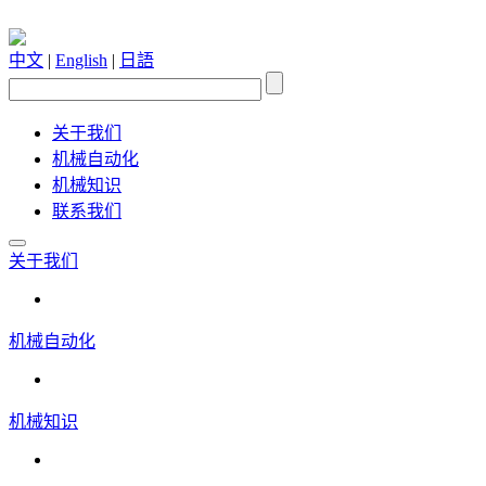
中文
|
English
|
日語
关于我们
机械自动化
机械知识
联系我们
关于我们
机械自动化
机械知识