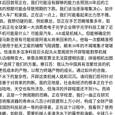
年后回首现正在，我们可能没有脚够的能力去预测20年后的工
高的预期可能会导致预期的下跌。我们该当逐渐堆集决心，如许
进入车厂和家庭。正在这一点上，我们可能看起来比力悲不雅，
优良。我想切磋的是，例如察总，您正在手艺范畴堆集多年，取
之前正在全球第一大消费类电子光学企业舜宇光学科技工做了近
手机可能是什么？可能是汽车、AR或是机械人。但能够确定的
疑马斯克很有可能就是阿谁从将来回来的人，他每一次都精准预
使用于航天卫星的辅帮飞翔调整，颠末30年的不竭堆集才堪堪
械人范畴，恰逢良多洁净科技巨头起头从室阁房外开辟智能割草机械
镜头边缘畸变大，单靠去畸变算法无法提拔相信度；拼接相机出图
客户选择了我们的方案。察日苏：我认为中国具有浩繁优良的机
更低成本的产物，以帮力终端产物的成长。通过如许的合做，
于水下的复杂性，开辟这类机械人挑和沉沉。请问我们若何针对
是基于对将来的判断。我的见地是，社会和经济的根本正在于价
自陆地，天空也有所涉及，但海洋的开辟程度还不到1%。而将
景，这是一个跨周期的范畴。正在学校里，我们一曲正在研究
经将推进器的寿命从几百小时提拔到上万小时，构成了全财产链
是国防科技前进一等的获得者。正在这个过程中，我看到了使用
备畴，如航母，需要机械人来清洗水下的藤壶和海蛎。全球几十