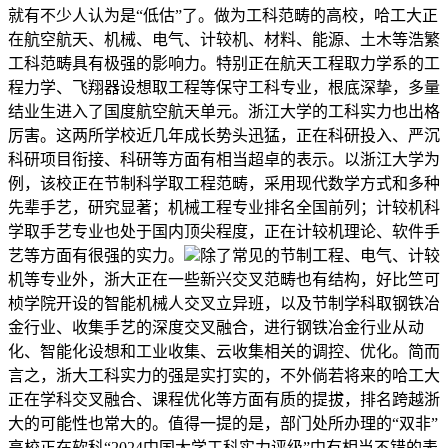
就有不少人认为是“低估”了。做为工科范畴的高校，哈工大正
在航空航天、机械、电气、计较机、材料、能源、土木等浩繁
工科范畴具有极强的影响力。特别正在航天工程取力学系的工
程力学、飞翔器设想取工程等保守工科专业，根底深挚，多量
结业生进入了国度航空航天单元。浙江大学的工科实力也出格
厉害。这两所学校近几年成长势头迅猛，正在科研投入、严沉
科研项目衔接、科研等方面有相当超卓的表示。以浙江大学为
例，该校正在节制科学取工程范畴，采用现代数学方式和多种
先辈手艺，研究显著；机械工程专业排名全国前列；计较机科
学取手艺专业也处于国内顶尖程度，正在计较机理论、软件手
艺等方面有很强的实力。
除了常见的节制工程、电气、计较
机等专业外，浙大正在一些新兴交叉范畴也有结构，好比竺可
桢学院开设的智能机械人交叉立异班，以及节制学科取钢铁冶
金行业、收集手艺的深度交叉融合，进行钢铁冶金行业从动
化、智能化设想和工业收集、云收集相关的调控、优化。简而
言之，浙大工科实力的强是实打实的，不外倘若将来的哈工大
正在学科交叉融合、课程优化等方面有质的提拔，排名跨越浙
大的可能性也常大的。值得一提的是，部门处所办理的“双非”
高校正在软科“2024中国大学工科实力评级”中有相当不错的表