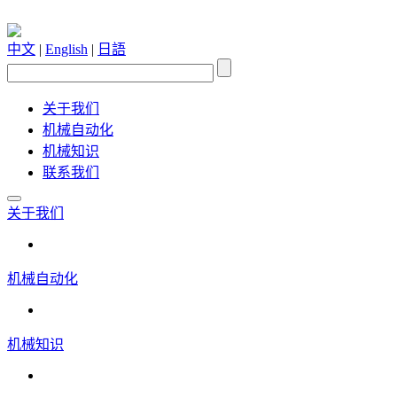
中文
|
English
|
日語
关于我们
机械自动化
机械知识
联系我们
关于我们
机械自动化
机械知识