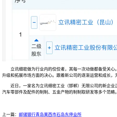
立讯细密做为行业内的佼佼者，其每一次动做都备受关心。
升级和拓展市场方面的决心。跟着新公司的逐渐运营和成长，
近日，一家名为立讯细密工业（邯郸）无限公司的新企业正式
汽车零部件及配件的制制、五金产物的制制取研发等多个范畴
上一篇：
邮储银行青岛莱西市石岛东停业所