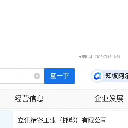
发布时间：2025-03-05 10:50