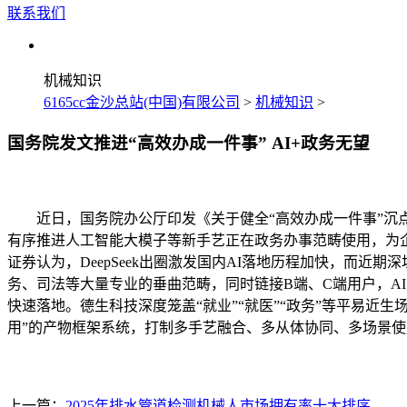
联系我们
机械知识
6165cc金沙总站(中国)有限公司
>
机械知识
>
国务院发文推进“高效办成一件事” AI+政务无望
近日，国务院办公厅印发《关于健全“高效办成一件事”沉点
有序推进人工智能大模子等新手艺正在政务办事范畴使用，为
证券认为，DeepSeek出圈激发国内AI落地历程加快，而
务、司法等大量专业的垂曲范畴，同时链接B端、C端用户，A
快速落地。德生科技深度笼盖“就业”“就医”“政务”等平易近
用”的产物框架系统，打制多手艺融合、多从体协同、多场景
上一篇：
2025年排水管道检测机械人市场拥有率十大排序