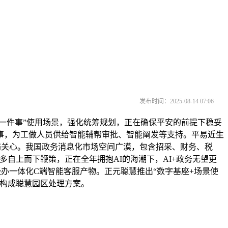
发布时间：2025-08-14 07:06
一件事”使用场景，强化统筹规划，正在确保平安的前提下稳妥
事，为工做人员供给智能辅帮审批、智能阐发等支持。平易近生
会普遍关心。我国政务消息化市场空间广漠，包含招采、财务、税
自上而下鞭策，正在全年拥抱AI的海潮下，AI+政务无望更
经办一体化C端智能客服产物。正元聪慧推出“数字基座+场景使
，构成聪慧园区处理方案。