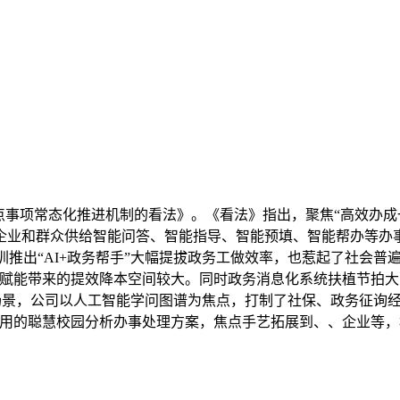
事项常态化推进机制的看法》。《看法》指出，聚焦“高效办成
企业和群众供给智能问答、智能指导、智能预填、智能帮办等办
近期深圳推出“AI+政务帮手”大幅提拔政务工做效率，也惹起了社
I赋能带来的提效降本空间较大。同时政务消息化系统扶植节拍大多
生场景，公司以人工智能学问图谱为焦点，打制了社保、政务征询
使用的聪慧校园分析办事处理方案，焦点手艺拓展到、、企业等