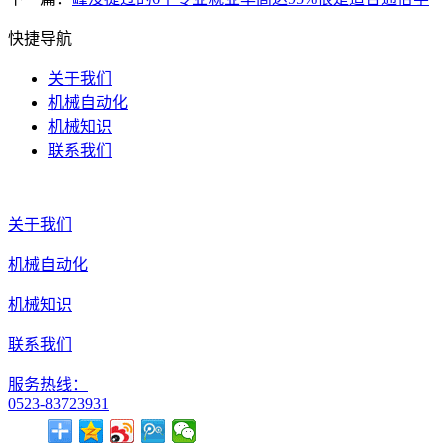
快捷导航
关于我们
机械自动化
机械知识
联系我们
关于我们
机械自动化
机械知识
联系我们
服务热线：
0523-83723931