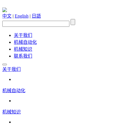
中文
|
English
|
日語
关于我们
机械自动化
机械知识
联系我们
关于我们
机械自动化
机械知识