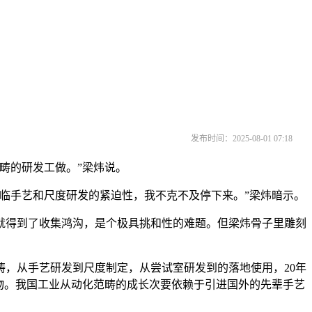
发布时间：2025-08-01 07:18
畴的研发工做。”梁炜说。
临手艺和尺度研发的紧迫性，我不克不及停下来。”梁炜暗示。
就得到了收集鸿沟，是个极具挑和性的难题。但梁炜骨子里雕刻
，从手艺研发到尺度制定，从尝试室研发到的落地使用，20年
人物。我国工业从动化范畴的成长次要依赖于引进国外的先辈手艺