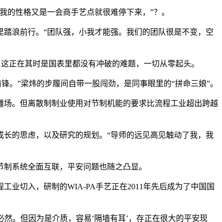
我的性格又是一会商手艺点就很难停下来，”？。
踏浪前行。“团队强，小我才能强。我们的团队很是不变，空
。这正在其时是国表里都没有冲破的难题，一切从零起头。
锋。”梁炜的步履间自带一股闯劲，是同事眼里的“拼命三娘”。
疆场。但离散制制业使用对节制机能的要求比流程工业超出跨越
长的思虑，以及研究的规划。“导师的远见高见触动了我，我
制系统全面互联，平安问题也随之凸显。
入，研制的WIA-PA手艺正在2011年先后成为了中国国
然。但因为是介质，容易‘隔墙有耳’，存正在很大的平安现