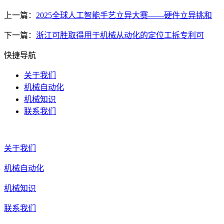
上一篇：
2025全球人工智能手艺立异大赛——硬件立异挑和
下一篇：
浙江可胜取得用于机械从动化的定位工拆专利可
快捷导航
关于我们
机械自动化
机械知识
联系我们
关于我们
机械自动化
机械知识
联系我们