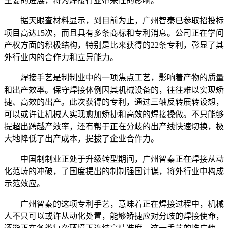
主要的进展，将为焊接行业带来性的影响。
据天眼查材料显示，到目前为止，广州智秦已参取招投标
项目高达15次，而且具有多条商标和专利消息。公司正在学问
产权方面的积极结构，特别是比来获得的22条专利，彰显了其
外行业内的合作力和立异能力。
焊接手艺是制制业中的一项焦点工艺，影响着产物的质量
和出产效率。保守焊接体例因其机械设备的，往往难以实现矫
捷、高效的出产。此次获得的专利，通过三轴反转展转设想，
可以或许让机械人实现愈加矫捷和高效的焊接操做。不只能够
提超出跨越产效率，还有帮于正在分歧的出产线快速切换，极
大地降低了出产成本，提拔了企业合作力。
中国制制业正处于升级转型期间，广州智秦正在焊接从动
化范畴的冲破，了国度提出的制制强国计谋，将外行业中构成
示范效应。
广州智秦的这项专利手艺，意味着正在焊接过程中，机械
人不只可以或许从动化处置，能够矫捷应对分歧的焊接使命，