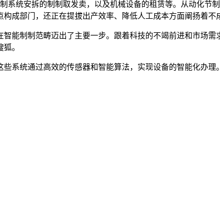
节制系统安拆的制制取发卖，以及机械设备的租赁等。从动化节
点构成部门，还正在提拔出产效率、降低人工成本方面阐扬着不
智能制制范畴迈出了主要一步。跟着科技的不竭前进和市场需求
搜狐。
些系统通过高效的传感器和智能算法，实现设备的智能化办理。