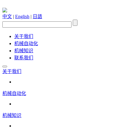
中文
|
English
|
日語
关于我们
机械自动化
机械知识
联系我们
关于我们
机械自动化
机械知识