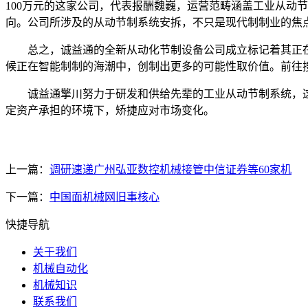
100万元的这家公司，代表报酬魏巍，运营范畴涵盖工业从动
向。公司所涉及的从动节制系统安拆，不只是现代制制业的焦
总之，诚益通的全新从动化节制设备公司成立标记着其正在
候正在智能制制的海潮中，创制出更多的可能性取价值。前往
诚益通擎川努力于研发和供给先辈的工业从动节制系统，这
定资产承担的环境下，矫捷应对市场变化。
上一篇：
调研速递广州弘亚数控机械接管中信证券等60家机
下一篇：
中国面机械网旧事核心
快捷导航
关于我们
机械自动化
机械知识
联系我们