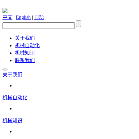
中文
|
English
|
日語
关于我们
机械自动化
机械知识
联系我们
关于我们
机械自动化
机械知识