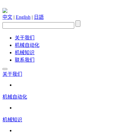
中文
|
English
|
日語
关于我们
机械自动化
机械知识
联系我们
关于我们
机械自动化
机械知识