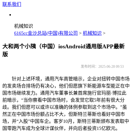
联系我们
机械知识
6165cc金沙总站(中国)有限公司
>
机械知识
>
大和两个小䧅（中国）iosAndroid通用版APP最新
版
发布时间：2025-06-28 09:53
针对上述环境，通用汽车高管暗示，企业对扭转中国市场
的发卖场合排场仍有决心，他们但愿旗下新能源车型能正在中
国市场继续发力。通用汽车董事长兼首席施行官玛丽·博拉此
前暗示，“当你察看中国市场时，会发觉它取5年前有很大分
歧。我们但愿可以或许以准确的体例参取到这个市场中。”虽
然正在中国市场份额占比不大，但斯特兰蒂斯也看好中国市
场，并“入股”中国车企。客岁10月，斯特兰蒂斯颁布发表取中
国零跑汽车成为全球计谋伙伴，并向后者投资15亿欧元。