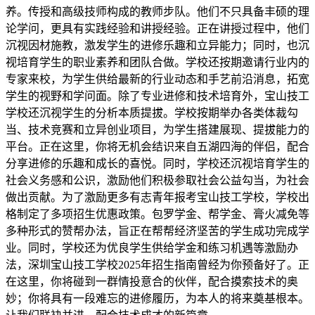
养。传授和高级技师构成的教师步队。他们不只具备丰硕的理
论学问，更具有实践经验和讲授经验。正在讲授过程中，他们
沉视因材施教，激发学生的进修乐趣和立异能力；同时，也沉
视培育学生的职业素养和团队合做。学校还按期邀请行业内的
专家来校，为学生供给最新的行业动态和手艺前沿消息，拓宽
学生的视野和学问面。除了专业进修和技术培育外，宝山技工
学校还沉视学生的分析本质提拔。学校按期举办各类体裁勾
当、技术竞赛和立异创业项目，为学生搭建展现、提拔能力的
平台。正在这里，你将无机会结识来自五湖四海的伴侣，配合
分享进修的乐趣和成长的喜悦。同时，学校还沉视培育学生的
社会义务感和公识，激励他们积极参取社会公益勾当，为社会
做出贡献。为了激励更多有志青年报考宝山技工学校，学校出
格制定了多项招生优惠政策。包罗学金、帮学金、膏火减免等
多种形式的赞帮办法，旨正在帮帮经济坚苦的学生成功完成学
业。同时，学校还为优良学生供给学金和练习机遇等激励办
法，深圳宝山技工学校2025年招生指南曾经为你预备好了。正
在这里，你将碰到一群情投意合的伙伴，配合摸索技术的奥
妙；你将具有一段难忘的进修履历，为本人的将来奠基根本。